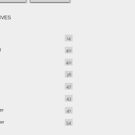
IVES
14
t
40
40
38
47
43
er
41
ier
54