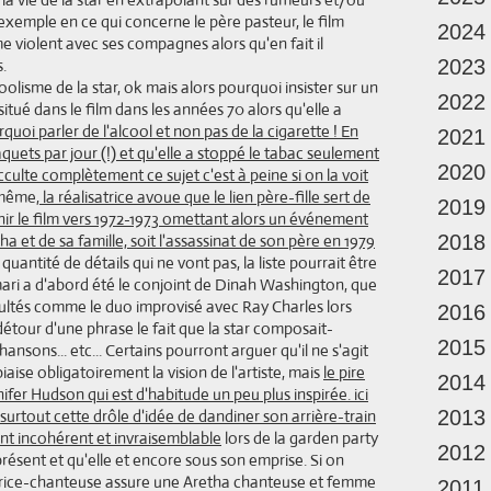
exemple en ce qui concerne le père pasteur, le film
2024
me violent avec ses compagnes alors qu'en fait il
s.
2023
coolisme de la star, ok mais alors pourquoi insister sur un
2022
 situé dans le film dans les années 70 alors qu'elle a
quoi parler de l'alcool et non pas de la cigarette ! En
2021
aquets par jour (!) et qu'elle a stoppé le tabac seulement
2020
culte complètement ce sujet c'est à peine si on la voit
 même,
la réalisatrice avoue que le lien père-fille sert de
2019
inir le film vers 1972-1973 omettant alors un événement
ha et de sa famille, soit l'assassinat de son père en 1979
2018
quantité de détails qui ne vont pas, la liste pourrait être
2017
ari a d'abord été le conjoint de Dinah Washington, que
ltés comme le duo improvisé avec Ray Charles lors
2016
 détour d'une phrase le fait que la star composait-
2015
hansons... etc... Certains pourront arguer qu'il ne s'agit
iaise obligatoirement la vision de l'artiste, mais
le pire
2014
fer Hudson qui est d'habitude un peu plus inspirée. ici
urtout cette drôle d'idée de dandiner son arrière-train
2013
ent incohérent et invraisemblable
lors de la garden party
2012
résent et qu'elle et encore sous son emprise. Si on
trice-chanteuse assure une Aretha chanteuse et femme
2011