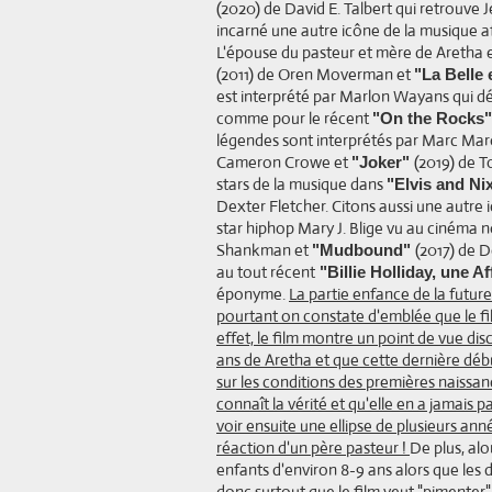
(2020) de David E. Talbert qui retrouve J
incarné une autre icône de la musique 
L'épouse du pasteur et mère de Aretha
(2011) de Oren Moverman et
"La Belle 
est interprété par Marlon Wayans qui dé
comme pour le récent
"On the Rocks
légendes sont interprétés par Marc Mar
Cameron Crowe et
(2019) de T
"Joker"
stars de la musique dans
"Elvis and N
Dexter Fletcher. Citons aussi une autre 
star hiphop Mary J. Blige vu au cinéma
Shankman et
(2017) de D
"Mudbound"
au tout récent
"Billie Holliday, une Af
éponyme.
La partie enfance de la futur
pourtant on constate d'emblée que le fi
effet, le film montre un point de vue dis
ans de Aretha et que cette dernière débu
sur les conditions des premières naissanc
connaît la vérité et qu'elle en a jamais p
voir ensuite une ellipse de plusieurs a
réaction d'un père pasteur !
De plus, alo
enfants d'environ 8-9 ans alors que les
donc surtout que le film veut "pimenter"