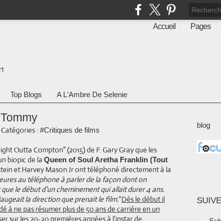
Accueil
Pages
rt
Top Blogs
A L'Ambre De Selenie
l Tommy
blog
-
Catégories :
#Critiques de films
raight Outta Compton" (2015) de F. Gary Gray que les
n biopic de la
Queen of Soul Aretha Franklin (Tout
nstein et Harvey Mason Jr ont téléphoné directement à la
eures au téléphone à parler de la façon dont on
t que le début d'un cheminement qui allait durer 4 ans.
augeait la direction que prenait le film."
Dès le début il
SUIVE
dé à ne pas résumer plus de 50 ans de carrière en un
iser sur les 20-30 premières années à l'instar de
Sui