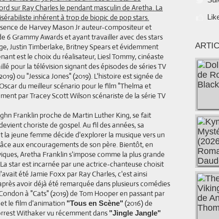
ford sur Ray Charles le pendant masculin de Aretha. La
misérabiliste inhérent à trop de biopic de pop stars.
Lik
ésence de Harvey Mason Jr auteur-compositeur et
e 6 Grammy Awards et ayant travailler avec des stars
ARTI
lige, Justin Timberlake, Britney Spears et évidemment
enant est le choix du réalisateur, Liesl Tommy, cinéaste
llé pour la télévision signant des épisodes de séries TV
9) ou "Jessica Jones" (2019). L'histoire est signée de
Oscar du meilleur scénario pour le film "Thelma et
lement par Tracey Scott Wilson scénariste de la série TV
ghn Franklin proche de Martin Luther King, se fait
evient choriste de gospel. Au fil des années, sa
ôt la jeune femme décide d'explorer la musique vers un
 grâce aux encouragements de son père. Bientôt, en
iviques, Aretha Franklin s'impose comme la plus grande
 La star est incarnée par une actrice-chanteuse choisit
vait été Jamie Foxx par Ray Charles, c'est ainsi
 après avoir déjà été remarquée dans plusieurs comédies
l Condon à "Cats" (2019) de Tom Hooper en passant par
et le film d'animation
(2016) de
"Tous en Scène"
Forrest Withaker vu récemment dans
"Jingle Jangle"