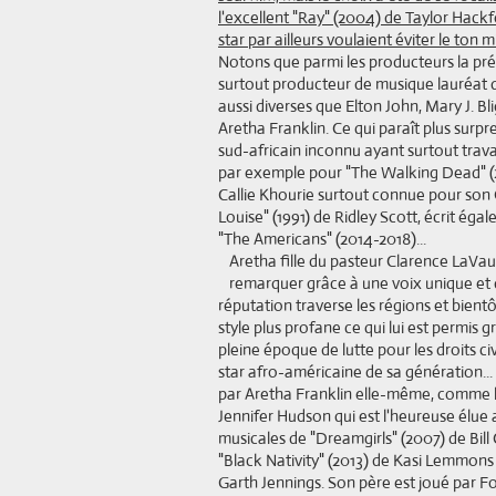
l'excellent "Ray" (2004) de Taylor Hack
star par ailleurs voulaient éviter le ton 
Notons que parmi les producteurs la pr
surtout producteur de musique lauréat d
aussi diverses que Elton John, Mary J. B
Aretha Franklin. Ce qui paraît plus surpr
sud-africain inconnu ayant surtout travai
par exemple pour "The Walking Dead" (201
Callie Khourie surtout connue pour son 
Louise" (1991) de Ridley Scott, écrit éga
"The Americans" (2014-2018)...
Aretha fille du pasteur Clarence LaVau
remarquer grâce à une voix unique et d
réputation traverse les régions et bient
style plus profane ce qui lui est permis
pleine époque de lutte pour les droits c
star afro-américaine de sa génération...
par Aretha Franklin elle-même, comme l'a
Jennifer Hudson qui est l'heureuse élue
musicales de "Dreamgirls" (2007) de Bil
"Black Nativity" (2013) de Kasi Lemmons 
Garth Jennings. Son père est joué par 