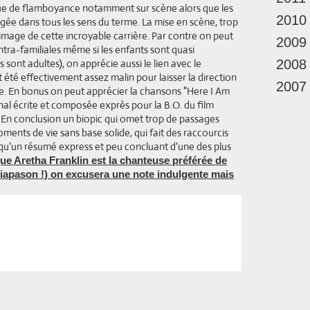
ue de flamboyance notamment sur scène alors que les
2010
gée dans tous les sens du terme. La mise en scène, trop
mage de cette incroyable carrière. Par contre on peut
2009
s intra-familiales même si les enfants sont quasi
s sont adultes), on apprécie aussi le lien avec le
2008
it été effectivement assez malin pour laisser la direction
2007
e. En bonus on peut apprécier la chansons "Here I Am
l écrite et composée exprès pour la B.O. du film
n conclusion un biopic qui omet trop de passages
ments de vie sans base solide, qui fait des raccourcis
qu'un résumé express et peu concluant d'une des plus
ue Aretha Franklin est la chanteuse préférée de
diapason !) on excusera une note indulgente mais