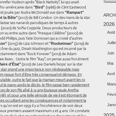
ennifer Hudson après "Black Nativity", lui qui avait
afro-américaine dans
(1988) de Clint Eastwood.
"Bird"
 est jouée par Audra McDonald vue dans
"Rampart"
ARCH
(2017) de Bill Condon. Un des maris de la star
et la Bête"
laisse ses nanards parodiques de temps à autres
2026
(2020) de Sofia Coppola. Deux producteurs de
"
Août
on vu entre autre dans "Presque Célèbre" (2000) de
odd Phillips, puis Tate Donovan qui a croisé d'autres
Juille
(2015) de Liza Johnson et
(2019) de
ixon"
"Rocketman"
icône du jazz, Dinah Washington qui est incarné par la
Juin
 notamment dans "Rock Forever" (2012) de Adam
ee Rees... Outre le film "Ray", on pense aussi forcément
Mai
(2021) de Lee Daniels biopic sur la star
faire d'État"
e star prend une importance non négligeable mais
Avril
lm risque fort d'être très consensuel et démago. En
cutable, outre le fait que la maman meurt avant les 10
Mars
t le piano après le décès, le film passe bien rapidement
es de son fils aîné à 12 ans (puisque seule Aretha
Févri
arlé), et pour une telle période de vie il est étonnant de
nnées occultant ainsi les conséquences et notamment la
Janv
rs qu'on est en 1959 il y a l'incohérence de voir deux
 deux premiers avaient maximum 2 et 4 ans. On constate
2025
 la vie de la star en extrapolant sur des rumeurs et/ou