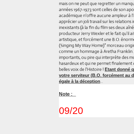
mais on ne peut que regretter un manq
années 1967-1973 sont celles de son apo
académique n'offre aucune ampleur à l'i
apprécier un joli travail sur les relation
inexistants (à la fin du film ses deux aîné
producteur Jerry Wexler et le fait qu'il a
artistique, et forcément une B.O. énorm
(Singing My Way Home)" morceau origina
comme un hommage à Aretha Franklin. E
importants, ou pire qui interprète des mo
hasardeux et qui ne permet finalement 
belles voix de l'Histoire !
Etant donné q
votre serviteur (B.O. forcément au 
...
égale à la déception
Note :
09/20