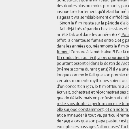
des doutes plus ou moins probants, par 
insinue très fortement qu'il était lui-mê
s'agissait vraisemblablement d'infidélité
Sinon le film insiste sur la période d'al
fait déjà très répandu chez les stars et
arrêté l'alcool dans les années 60 ?!
Pour
effet, la chanteuse fumait entre 2 et 5 p
dans les années 90, néanmoins le film oc
fumer
! Censure à l'américaine ?! Par là
fil conducteur au récit, alors pourquoi f
pourtant essentiel dans le destin de Aret
(même si coma durant 5 ans) ?! Il y a une 
longue comme le fait que son premier m
certains moments mythiques soient occu
d'un concert en 1971, le film effleure au
écrivait, ochestrait et réorchestrait ses c
que de détails, mais en profusion et qui b
reste sans doute la performance de Jenni
elle surjoue constamment, et on notera s
et de minauder à tout va, particulièrem
de 1959 alors que son papa pasteur est p
excepte ces passages "allumeuses" l'ac