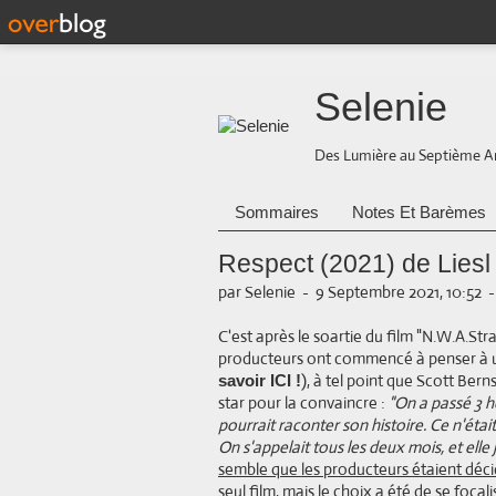
Selenie
Des Lumière au Septième A
Sommaires
Notes Et Barèmes
Respect (2021) de Lies
par Selenie
-
9 Septembre 2021, 10:52
C'est après le soartie du film "N.W.A.St
producteurs ont commencé à penser à u
), à tel point que Scott Ber
savoir ICI !
star pour la convaincre :
"On a passé 3 h
pourrait raconter son histoire. Ce n'étai
On s'appelait tous les deux mois, et elle j
semble que les producteurs étaient déci
seul film, mais le choix a été de se focal