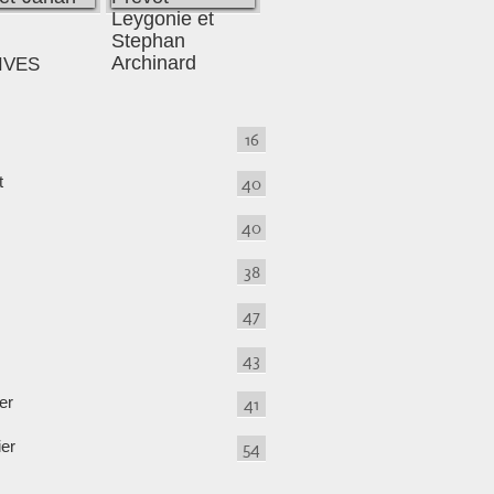
IVES
16
t
40
40
38
47
43
er
41
ier
54