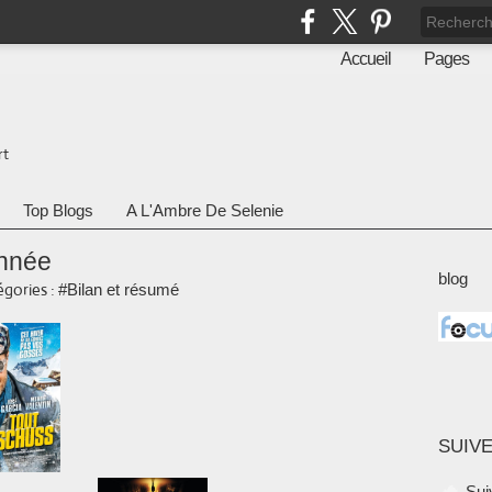
Accueil
Pages
rt
Top Blogs
A L'Ambre De Selenie
année
blog
gories :
#Bilan et résumé
SUIVE
Sui