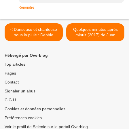
Répondre
< Danseuse et chanteuse
Quelques minutes après
sous la pluie : Debbie
minuit (2017) de Juan
Reynolds
Antonio Bayona >
Hébergé par Overblog
Top articles
Pages
Contact
Signaler un abus
C.G.U.
Cookies et données personnelles
Préférences cookies
Voir le profil de Selenie sur le portail Overblog