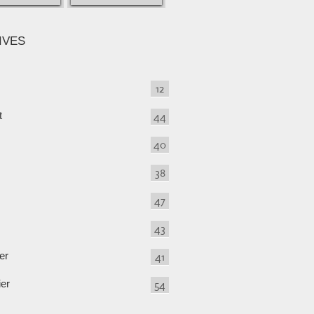
IVES
12
t
44
40
38
47
43
er
41
ier
54