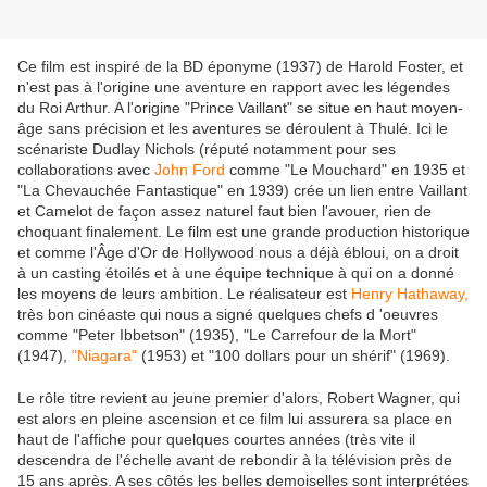
Ce film est inspiré de la BD éponyme (1937) de Harold Foster, et
n'est pas à l'origine une aventure en rapport avec les légendes
du Roi Arthur. A l'origine "Prince Vaillant" se situe en haut moyen-
âge sans précision et les aventures se déroulent à Thulé. Ici le
scénariste Dudlay Nichols (réputé notamment pour ses
collaborations avec
John Ford
comme "Le Mouchard" en 1935 et
"La Chevauchée Fantastique" en 1939) crée un lien entre Vaillant
et Camelot de façon assez naturel faut bien l'avouer, rien de
choquant finalement. Le film est une grande production historique
et comme l'Âge d'Or de Hollywood nous a déjà ébloui, on a droit
à un casting étoilés et à une équipe technique à qui on a donné
les moyens de leurs ambition. Le réalisateur est
Henry Hathaway,
très bon cinéaste qui nous a signé quelques chefs d 'oeuvres
comme "Peter Ibbetson" (1935), "Le Carrefour de la Mort"
(1947),
"Niagara"
(1953) et "100 dollars pour un shérif" (1969).
Le rôle titre revient au jeune premier d'alors, Robert Wagner, qui
est alors en pleine ascension et ce film lui assurera sa place en
haut de l'affiche pour quelques courtes années (très vite il
descendra de l'échelle avant de rebondir à la télévision près de
15 ans après. A ses côtés les belles demoiselles sont interprétées