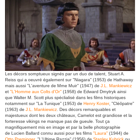
Les décors somptueux signés par un duo de talent, Stuart A.
Reiss qui a oeuvré également sur "Niagara" (1953) de Hathaway
mais aussi "L'aventure de Mme Muir" (1947) de
J.L. Mankiewicz
et
"L'Homme aux Colts d'Or"
(1958) de Edward Dmytryk ainsi
que Walter M. Scott plus spéclialisé dans les films historiques
notamment sur "La Tunique" (1953) de
Henry Koster
, "Cléôpatre"
(1963) de
J.L. Mankiewicz
. Des décors remarquables et
majestueux dont les deux châteaux, Camelot est grandiose et la
forteresse vikings ne manque pas de gueule. Tout ça
magnifiquement mis en image et par la belle photographie
de Lucien Ballard connu aussi pour les films
"Laura"
(1944) de
Otto Preminger,
"L'Ultime Razzia" (1956) de
Stanley Kubrick
ou