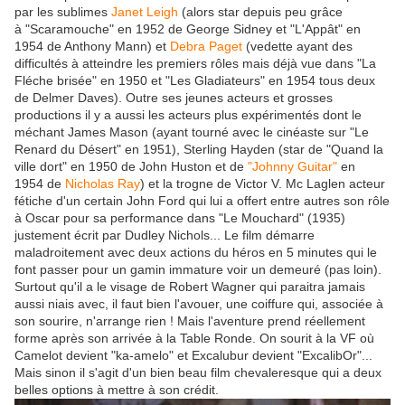
par les sublimes
Janet Leigh
(alors star depuis peu grâce
à "Scaramouche" en 1952 de George Sidney et "L'Appât" en
1954 de Anthony Mann) et
Debra Paget
(vedette ayant des
difficultés à atteindre les premiers rôles mais déjà vue dans "La
Fléche brisée" en 1950 et "Les Gladiateurs" en 1954 tous deux
de Delmer Daves). Outre ses jeunes acteurs et grosses
productions il y a aussi les acteurs plus expérimentés dont le
méchant James Mason (ayant tourné avec le cinéaste sur "Le
Renard du Désert" en 1951), Sterling Hayden (star de "Quand la
ville dort" en 1950 de John Huston et de
"Johnny Guitar"
en
1954 de
Nicholas Ray
) et la trogne de Victor V. Mc Laglen acteur
fétiche d'un certain John Ford qui lui a offert entre autres son rôle
à Oscar pour sa performance dans "Le Mouchard" (1935)
justement écrit par Dudley Nichols... Le film démarre
maladroitement avec deux actions du héros en 5 minutes qui le
font passer pour un gamin immature voir un demeuré (pas loin).
Surtout qu'il a le visage de Robert Wagner qui paraitra jamais
aussi niais avec, il faut bien l'avouer, une coiffure qui, associée à
son sourire, n'arrange rien ! Mais l'aventure prend réellement
forme après son arrivée à la Table Ronde. On sourit à la VF où
Camelot devient "ka-amelo" et Excalubur devient "ExcalibOr"...
Mais sinon il s'agit d'un bien beau film chevaleresque qui a deux
belles options à mettre à son crédit.