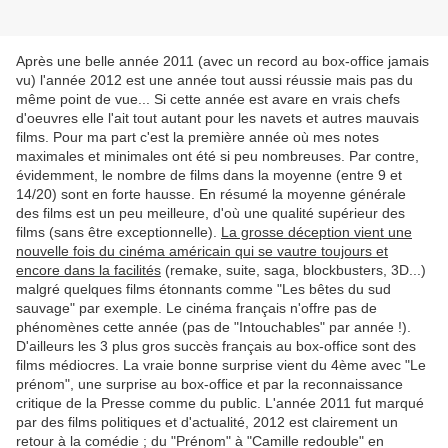
Après une belle année 2011 (avec un record au box-office jamais
vu) l'année 2012 est une année tout aussi réussie mais pas du
même point de vue... Si cette année est avare en vrais chefs
d'oeuvres elle l'ait tout autant pour les navets et autres mauvais
films. Pour ma part c'est la première année où mes notes
maximales et minimales ont été si peu nombreuses. Par contre,
évidemment, le nombre de films dans la moyenne (entre 9 et
14/20) sont en forte hausse. En résumé la moyenne générale
des films est un peu meilleure, d'où une qualité supérieur des
films (sans être exceptionnelle).
La grosse déception vient une
nouvelle fois du cinéma américain qui se vautre toujours et
encore dans la facilités
(remake, suite, saga, blockbusters, 3D...)
malgré quelques films étonnants comme "Les bêtes du sud
sauvage" par exemple. Le cinéma français n'offre pas de
phénomènes cette année (pas de "Intouchables" par année !).
D'ailleurs les 3 plus gros succès français au box-office sont des
films médiocres. La vraie bonne surprise vient du 4ème avec "Le
prénom", une surprise au box-office et par la reconnaissance
critique de la Presse comme du public. L'année 2011 fut marqué
par des films politiques et d'actualité, 2012 est clairement un
retour à la comédie ; du "Prénom" à "Camille redouble" en