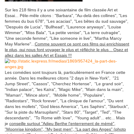
Sur les 218 films il y a une soixantaine de film classée Art et
Essai... Pêle-mêle citons : "Barbara", "Au-delà des collines", "Les
femmes du bus 678", "Les acacias", "Les bêtes du sud sauvage",
"Despuès de Lucia", "Bullhead", "Laurence anyways", "Louise
Wimmer", "Miss Bala", "La petite venise", "La terre outragée",
"Une seconde femme", "Like someone in live", "Martha Marcy
May Marlene"...
Comme souvent ce sont ces films qui enrichissent
le plus, qui nous font voyager le plus et réfléchir le plus... Osez et
allez dans les salles Art et Essais !!!
Les comédies sont toujours là, particulièrement en France cette
année. Dans les meilleures citons "2 days in New-York", "21
Jump Street", "Cassos", "Cherchez Hortense", "Le grand soir",
"Indian palace", "les Kaïra", "Magic Mike", "Main dans la main",
"Maman", "Mince alors", "Mobile home", "Populaire",
"Radiostars", "Rock forever", "La clinique de l'amour", "Du vent
dans les mollets", "God bless America", "Les Saphirs", "Starbuck",
"Sur la piste du Marsupilami", "Stars 80", "Target", "Ted", "The
descendants", "To Rome with love", "Young adult"... etc... Mais
je
conseille surtout "Adieu Berthe l'enterrement de mémé",
"Moonrise kingdom", "My best men", "La part des Anges" (photo