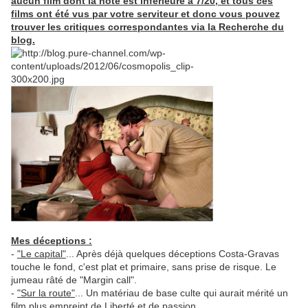
aucun film dont la note est inférieure à 7/20, et tous ces
films ont été vus par votre serviteur et donc vous pouvez
trouver les critiques correspondantes via la Recherche du
blog.
Mes déceptions :
-
"Le capital"
... Après déjà quelques déceptions Costa-Gravas
touche le fond, c'est plat et primaire, sans prise de risque. Le
jumeau râté de "Margin call".
-
"Sur la route"
... Un matériau de base culte qui aurait mérité un
film plus empreint de Liberté et de passion.