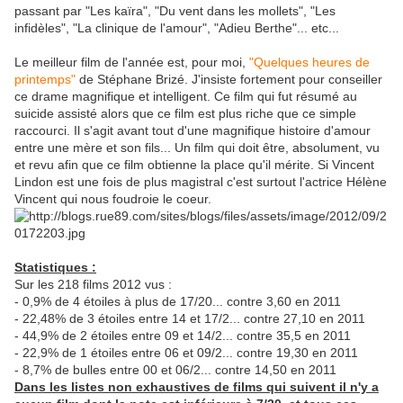
passant par "Les kaïra", "Du vent dans les mollets", "Les
infidèles", "La clinique de l'amour", "Adieu Berthe"... etc...
Le meilleur film de l'année est, pour moi,
"Quelques heures de
printemps"
de Stéphane Brizé. J'insiste fortement pour conseiller
ce drame magnifique et intelligent. Ce film qui fut résumé au
suicide assisté alors que ce film est plus riche que ce simple
raccourci. Il s'agit avant tout d'une magnifique histoire d'amour
entre une mère et son fils... Un film qui doit être, absolument, vu
et revu afin que ce film obtienne la place qu'il mérite. Si Vincent
Lindon est une fois de plus magistral c'est surtout l'actrice Hélène
Vincent qui nous foudroie le coeur.
Statistiques :
Sur les 218 films 2012 vus :
- 0,9% de 4 étoiles à plus de 17/20... contre 3,60 en 2011
- 22,48% de 3 étoiles entre 14 et 17/2... contre 27,10 en 2011
- 44,9% de 2 étoiles entre 09 et 14/2... contre 35,5 en 2011
- 22,9% de 1 étoiles entre 06 et 09/2... contre 19,30 en 2011
- 8,7% de bulles entre 00 et 06/2... contre 14,50 en 2011
Dans les listes non exhaustives de films qui suivent il n'y a