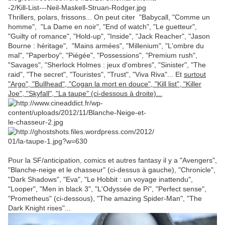
Thrillers, polars, frissons... On peut citer "Babycall, "Comme un
homme", "La Dame en noir", "End of watch", "Le guetteur",
"Guilty of romance", "Hold-up", "Inside", "Jack Reacher", "Jason
Bourne : héritage", "Mains armées", "Millenium", "L'ombre du
mal", "Paperboy", "Piégée", "Possessions", "Premium rush",
"Savages", "Sherlock Holmes : jeux d'ombres", "Sinister", "The
raid", "The secret", "Touristes", "Trust", "Viva Riva"... Et
surtout
"Argo", "Bullhead", "Cogan la mort en douce", "Kill list", "Killer
Joe", "Skyfall", "La taupe" (ci-dessous à droite)...
Pour la SF/anticipation, comics et autres fantasy il y a "Avengers",
"Blanche-neige et le chasseur" (ci-dessus à gauche), "Chronicle",
"Dark Shadows", "Eva", "Le Hobbit : un voyage inattendu",
"Looper", "Men in black 3", "L'Odyssée de Pi", "Perfect sense",
"Prometheus" (ci-dessous), "The amazing Spider-Man", "The
Dark Knight rises"...