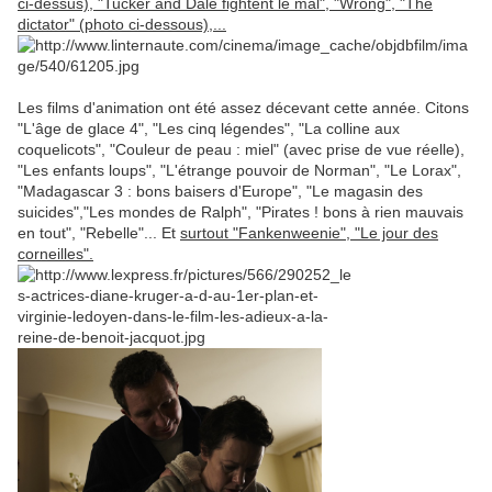
ci-dessus), "Tucker and Dale fightent le mal", "Wrong", "The
dictator" (photo ci-dessous),...
Les films d'animation ont été assez décevant cette année. Citons
"L'âge de glace 4", "Les cinq légendes", "La colline aux
coquelicots", "Couleur de peau : miel" (avec prise de vue réelle),
"Les enfants loups", "L'étrange pouvoir de Norman", "Le Lorax",
"Madagascar 3 : bons baisers d'Europe", "Le magasin des
suicides","Les mondes de Ralph", "Pirates ! bons à rien mauvais
en tout", "Rebelle"... Et
surtout "Fankenweenie", "Le jour des
corneilles".