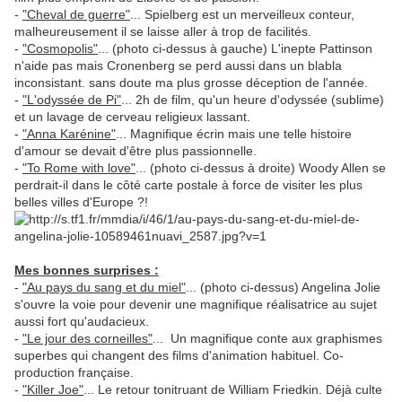
-
"Cheval de guerre"
... Spielberg est un merveilleux conteur,
malheureusement il se laisse aller à trop de facilités.
-
"Cosmopolis"
... (photo ci-dessus à gauche) L'inepte Pattinson
n'aide pas mais Cronenberg se perd aussi dans un blabla
inconsistant. sans doute ma plus grosse déception de l'année.
-
"L'odyssée de Pi"
... 2h de film, qu'un heure d'odyssée (sublime)
et un lavage de cerveau religieux lassant.
-
"Anna Karénine"
... Magnifique écrin mais une telle histoire
d'amour se devait d'être plus passionnelle.
-
"To Rome with love"
... (photo ci-dessus à droite) Woody Allen se
perdrait-il dans le côté carte postale à force de visiter les plus
belles villes d'Europe ?!
Mes bonnes surprises :
-
"Au pays du sang et du miel"
... (photo ci-dessus) Angelina Jolie
s'ouvre la voie pour devenir une magnifique réalisatrice au sujet
aussi fort qu'audacieux.
-
"Le jour des corneilles"
... Un magnifique conte aux graphismes
superbes qui changent des films d'animation habituel. Co-
production française.
-
"Killer Joe"
... Le retour tonitruant de William Friedkin. Déjà culte