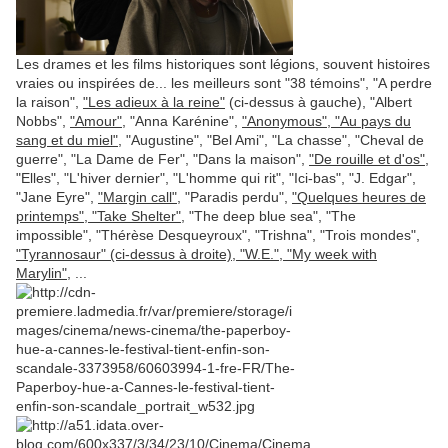
Les drames et les films historiques sont légions, souvent histoires
vraies ou inspirées de... les meilleurs sont "38 témoins", "A perdre
la raison",
"Les adieux à la reine"
(ci-dessus à gauche), "Albert
Nobbs",
"Amour",
"Anna Karénine",
"Anonymous", "Au pays du
sang et du miel"
, "Augustine", "Bel Ami", "La chasse", "Cheval de
guerre", "La Dame de Fer", "Dans la maison",
"De rouille et d'os"
,
"Elles", "L'hiver dernier", "L'homme qui rit", "Ici-bas", "J. Edgar",
"Jane Eyre",
"Margin call"
, "Paradis perdu",
"Quelques heures de
printemps", "Take Shelter"
, "The deep blue sea", "The
impossible", "Thérèse Desqueyroux", "Trishna", "Trois mondes",
"Tyrannosaur" (ci-dessus à droite), "W.E.", "My week with
Marylin",
...