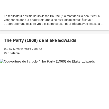
Le réalisateur des meilleurs Jason Bourne ("La mort dans la peau" et "La
vengeance dans la peau") retourne à ce qu'il fait de mieux, à savoir
s'approprier une histoire vraie et la transposer pour l'écran avec maestria et
réalisme. A l'instar dse magnifiques...
The Party (1969) de Blake Edwards
Publié le 20/11/2013 à 06:36
Par
Selenie