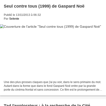
Seul contre tous (1999) de Gaspard Noë
Publié le 13/11/2013 à 06:32
Par
Selenie
Une des plus grosses claques que j'ai pu voir, dans le sens primaire du mot.
Autant dans la forme que dans le fond Gaspard Noë entre par la grande
porte du cinéma frontal et sans concession. Ce film est le prolongement de
son court "Carne" (1991) dont...
Tad l'explorateur : à la recherche de la Cité