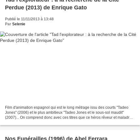
Perdue (2013) de Enrique Gato
Publié le 11/11/2013 à 13:48
Par
Selenie
Film d'animation espagnol qui est le long métrage issu des courts "Tadeo
Jones" (2006) et le plus ambitieux "Tadeo Jones et le sous-sol maudit"
(2007)... On comprend donc avec ces titres que ce héros rêveur et maladroit
est le pendant du célèbre Indiana...
Nos Funérailles (1996) de Abel Ferrara