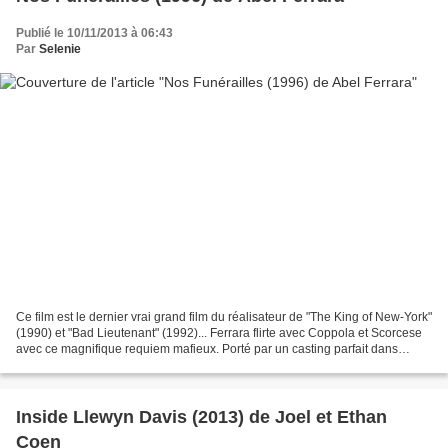
Publié le 10/11/2013 à 06:43
Par
Selenie
Ce film est le dernier vrai grand film du réalisateur de "The King of New-York"
(1990) et "Bad Lieutenant" (1992)... Ferrara flirte avec Coppola et Scorcese
avec ce magnifique requiem mafieux. Porté par un casting parfait dans
lequel les femmes ont une...
Inside Llewyn Davis (2013) de Joel et Ethan
Coen