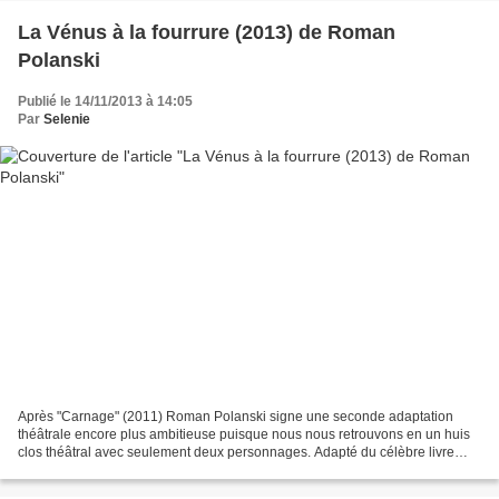
La Vénus à la fourrure (2013) de Roman
Polanski
Publié le 14/11/2013 à 14:05
Par
Selenie
Après "Carnage" (2011) Roman Polanski signe une seconde adaptation
théâtrale encore plus ambitieuse puisque nous nous retrouvons en un huis
clos théâtral avec seulement deux personnages. Adapté du célèbre livre
fondateur du masochisme écrit par Leopold...