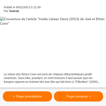
Publié le 09/11/2013 à 11:09
Par
Selenie
Le retour des frères Coen est suivi de critiques dithyrambiques plutôt
unanimes. Sans être, pourtant, un chef d'oeuvre il faut avouer que les
frangins signent un énième très bon film qui fait écho à "O'Brother" (2000),
d'un côté une odyssée folk rural...
< Page précédente
Page suivante >