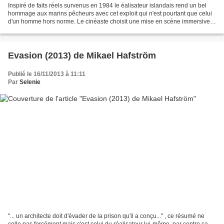
Inspiré de faits réels survenus en 1984 le éalisateur islandais rend un bel
hommage aux marins pêcheurs avec cet exploit qui n'est pourtant que celui
d'un homme hors norme. Le cinéaste choisit une mise en scène immersive
dans le quotidien des marins,...
Evasion (2013) de Mikael Hafström
Publié le 16/11/2013 à 11:11
Par
Selenie
"... un architecte doit d'évader de la prison qu'il a conçu..." , ce résumé ne
colle pas forcément mais c'est celui du réalisateur lui-même, par contre ça