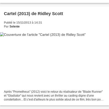
Hallé on nous plonge...
Cartel (2013) de Ridley Scott
Publié le 15/11/2013 à 14:31
Par
Selenie
Après "Prometheus" (2012) voici le retour du réalisateur de "Blade Runner"
et "Gladiator" qui nous revient avec un thriller au casting digne d'une
constellation... Et c'est d'ailleurs le plus solide atout de ce film, très bon pour
un thriller hollywoddien...