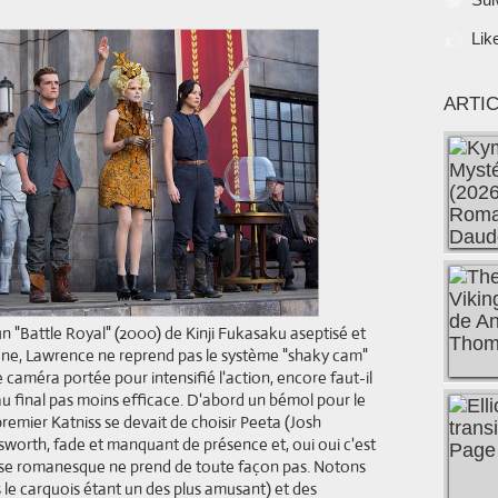
Lik
ARTI
un "Battle Royal" (2000) de Kinji Fukasaku aseptisé et
cène, Lawrence ne reprend pas le système "shaky cam"
caméra portée pour intensifié l'action, encore faut-il
is au final pas moins efficace. D'abord un bémol pour le
 premier Katniss se devait de choisir Peeta (Josh
worth, fade et manquant de présence et, oui oui c'est
spense romanesque ne prend de toute façon pas. Notons
s le carquois étant un des plus amusant) et des