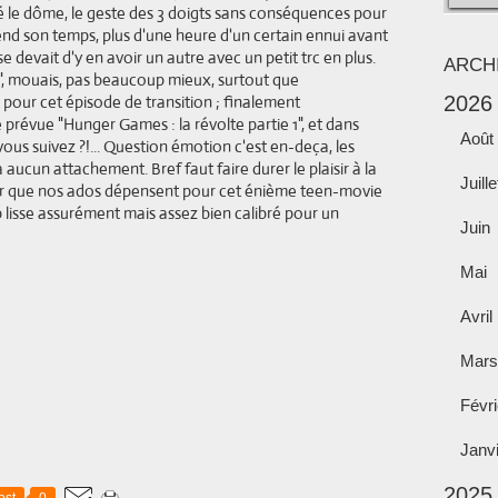
é le dôme, le geste des 3 doigts sans conséquences pour
5 prend son temps, plus d'une heure d'un certain ennui avant
se devait d'y en avoir un autre avec un petit trc en plus.
ARCH
", mouais, pas beaucoup mieux, surtout que
 pour cet épisode de transition ; finalement
2026
 prévue "Hunger Games : la révolte partie 1", et dans
Août
, vous suivez ?!... Question émotion c'est en-deça, les
a aucun attachement. Bref faut faire durer le plaisir à la
Juille
our que nos ados dépensent pour cet énième teen-movie
 lisse assurément mais assez bien calibré pour un
Juin
Mai
Avril
Mars
Févri
Janv
2025