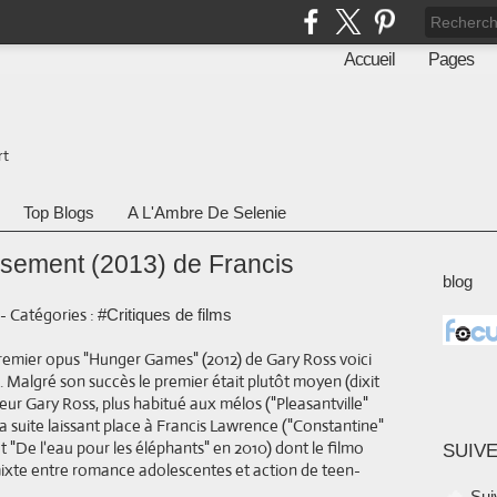
Accueil
Pages
rt
Top Blogs
A L'Ambre De Selenie
sement (2013) de Francis
blog
-
Catégories :
#Critiques de films
premier opus "Hunger Games" (2012) de Gary Ross voici
 Malgré son succès le premier était plutôt moyen (dixit
teur Gary Ross, plus habitué aux mélos ("Pleasantville"
la suite laissant place à Francis Lawrence ("Constantine"
t "De l'eau pour les éléphants" en 2010) dont le filmo
SUIVE
 mixte entre romance adolescentes et action de teen-
Sui