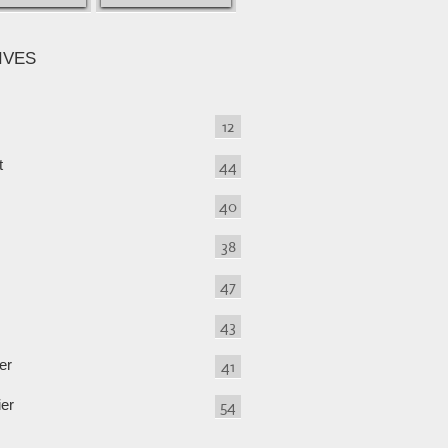
IVES
12
t
44
40
38
47
43
er
41
ier
54