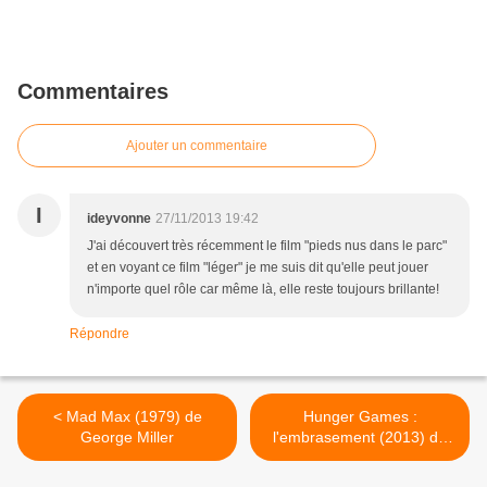
Commentaires
Ajouter un commentaire
I
ideyvonne
27/11/2013 19:42
J'ai découvert très récemment le film "pieds nus dans le parc"
et en voyant ce film "léger" je me suis dit qu'elle peut jouer
n'importe quel rôle car même là, elle reste toujours brillante!
Répondre
< Mad Max (1979) de
Hunger Games :
George Miller
l'embrasement (2013) de
Francis Lawrence >