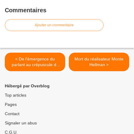
Commentaires
Ajouter un commentaire
< De l'émergence du
Mort du réalisateur Monte
parlant au crépuscule du
Hellman >
siècle : Sylvia Sidney
Hébergé par Overblog
Top articles
Pages
Contact
Signaler un abus
C.G.U.