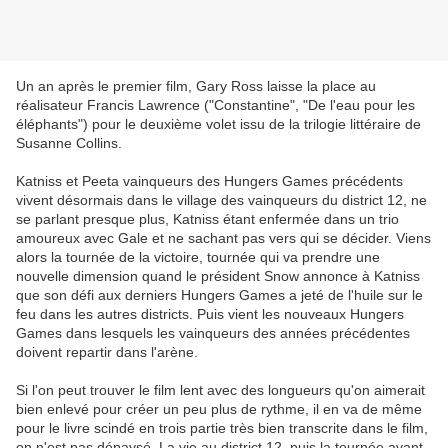
Un an après le premier film, Gary Ross laisse la place au
réalisateur Francis Lawrence ("Constantine", "De l'eau pour les
éléphants") pour le deuxième volet issu de la trilogie littéraire de
Susanne Collins.
Katniss et Peeta vainqueurs des Hungers Games précédents
vivent désormais dans le village des vainqueurs du district 12, ne
se parlant presque plus, Katniss étant enfermée dans un trio
amoureux avec Gale et ne sachant pas vers qui se décider. Viens
alors la tournée de la victoire, tournée qui va prendre une
nouvelle dimension quand le président Snow annonce à Katniss
que son défi aux derniers Hungers Games a jeté de l'huile sur le
feu dans les autres districts. Puis vient les nouveaux Hungers
Games dans lesquels les vainqueurs des années précédentes
doivent repartir dans l'arène.
Si l'on peut trouver le film lent avec des longueurs qu'on aimerait
bien enlevé pour créer un peu plus de rythme, il en va de même
pour le livre scindé en trois partie très bien transcrite dans le film,
on n'est pas dépaysé. La vie au district 12, puis la tournée avant