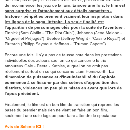
de recommencer les jeux de la faim.
Encore une fois, le film est
sans surprise et l'attachement aux détails caractères -
histoire - péripéties prennent vraiment leur inspiration dans
les lignes de la saga littéraire. La seule finalité est
l'apparition de personnages clés pour la suite de l'aventure
:
Finnick (Sam Claflin - "The Riot Club"), Johanna (Jena Malone -
"Orgueil et Préjugés"), Beetee (Jeffrey Wright - "Casino Royal") et
Plutarch (Philipp Seymour Hoffman - "Truman Capote")
Encore une fois, il n'y a pas de fausse note dans les prestations
individuelles des acteurs sauf en ce qui concerne le trio
amoureux Gale - Peeta - Katniss, auquel on ne croit pas
réellement surtout en ce qui concerne Liam Hemsworth.
La
dimension de puissance et d'invulnérabilité du Capitole
commence à se fissurer par des scènes d'opposition des
districts, violences un peu plus mises en avant que lors de
l'opus précédent.
Finalement, le film est un bon film de transition qui reprend les
bases du premier mais rien ne vient en faire un bon film,
seulement une suite logique pour faire attendre le spectateur.
Avis de Selenie ICI !