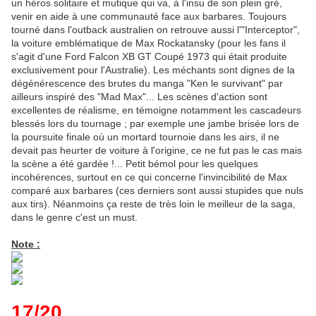
un héros solitaire et mutique qui va, à l'insu de son plein gré,
venir en aide à une communauté face aux barbares. Toujours
tourné dans l'outback australien on retrouve aussi l'"Interceptor",
la voiture emblématique de Max Rockatansky (pour les fans il
s'agit d'une Ford Falcon XB GT Coupé 1973 qui était produite
exclusivement pour l'Australie). Les méchants sont dignes de la
dégénérescence des brutes du manga "Ken le survivant" par
ailleurs inspiré des "Mad Max"... Les scènes d'action sont
excellentes de réalisme, en témoigne notamment les cascadeurs
blessés lors du tournage ; par exemple une jambe brisée lors de
la poursuite finale où un mortard tournoie dans les airs, il ne
devait pas heurter de voiture à l'origine, ce ne fut pas le cas mais
la scène a été gardée !... Petit bémol pour les quelques
incohérences, surtout en ce qui concerne l'invincibilité de Max
comparé aux barbares (ces derniers sont aussi stupides que nuls
aux tirs). Néanmoins ça reste de très loin le meilleur de la saga,
dans le genre c'est un must.
Note :
17/20