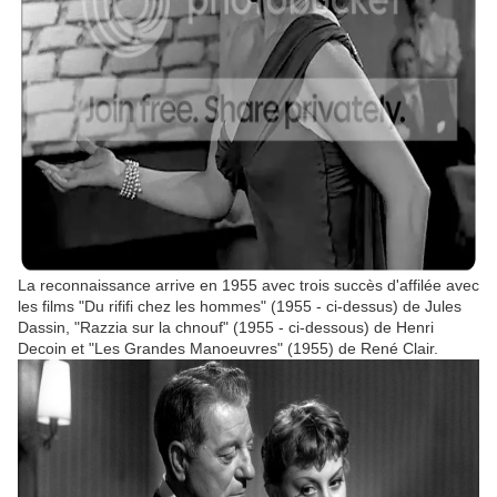
La reconnaissance arrive en 1955 avec trois succès d'affilée avec
les films "Du rififi chez les hommes" (1955 - ci-dessus) de Jules
Dassin, "Razzia sur la chnouf" (1955 - ci-dessous) de Henri
Decoin et "Les Grandes Manoeuvres" (1955) de René Clair.