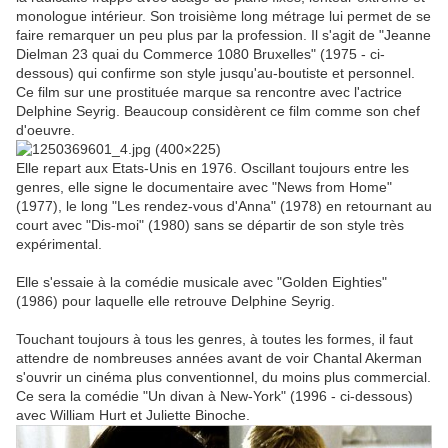
monologue intérieur. Son troisième long métrage lui permet de se
faire remarquer un peu plus par la profession. Il s'agit de "Jeanne
Dielman 23 quai du Commerce 1080 Bruxelles" (1975 - ci-
dessous) qui confirme son style jusqu'au-boutiste et personnel.
Ce film sur une prostituée marque sa rencontre avec l'actrice
Delphine Seyrig. Beaucoup considèrent ce film comme son chef
d'oeuvre.
Elle repart aux Etats-Unis en 1976.
Oscillant toujours entre les
genres, elle signe le documentaire avec "News from Home"
(1977), le long "Les rendez-vous d'Anna" (1978) en retournant au
court avec "Dis-moi" (1980) sans se départir de son style très
expérimental.
Elle s'essaie à la comédie musicale avec "Golden Eighties"
(1986) pour laquelle elle retrouve Delphine Seyrig.
Touchant toujours à tous les genres, à toutes les formes, il faut
attendre de nombreuses années avant de voir Chantal Akerman
s'ouvrir un cinéma plus conventionnel, du moins plus commercial.
Ce sera la comédie "Un divan à New-York" (1996 - ci-dessous)
avec William Hurt et Juliette Binoche.