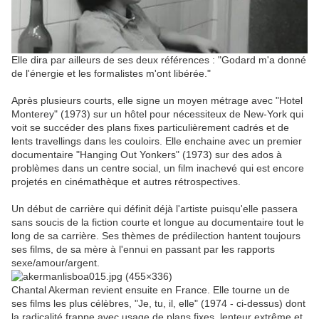
Elle dira par ailleurs de ses deux références : "Godard m'a donné
de l'énergie et les formalistes m'ont libérée."
Après plusieurs courts, elle signe un moyen métrage avec "Hotel
Monterey" (1973) sur un hôtel pour nécessiteux de New-York qui
voit se succéder des plans fixes particulièrement cadrés et de
lents travellings dans les couloirs. Elle enchaine avec un premier
documentaire "Hanging Out Yonkers" (1973) sur des ados à
problèmes dans un centre social, un film inachevé qui est encore
projetés en cinémathèque et autres rétrospectives.
Un début de carrière qui définit déjà l'artiste puisqu'elle passera
sans soucis de la fiction courte et longue au documentaire tout le
long de sa carrière. Ses thèmes de prédilection hantent toujours
ses films, de sa mère à l'ennui en passant par les rapports
sexe/amour/argent.
Chantal Akerman revient ensuite en France. Elle tourne un de
ses films les plus célèbres, "Je, tu, il, elle" (1974 - ci-dessus) dont
la radicalité frappe avec usage de plans fixes, lenteur extrême et