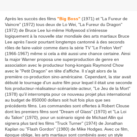
Après les succès des films
"Big Boss"
(1971) et "La Fureur de
Vaincre" (1972) tous deux de Lo Wei, "La Fureur du Dragon"
(1972) de Bruce Lee lui-même Hollywood s'intéresse
logiquement à la nouvelle star mondiale des arts martiaux Bruce
Lee après l'avoir pourtant longtemps cantonné à des seconds
rôles de faire-valoir comme dans la série TV "Le Frelon Vert"
(1966-1967) même si cela a été aussi une chance certaine. Ainsi
la major Warner proposa une superproduction de genre en
association avec le producteur hong-kongais Raymond Chow
avec le "Petit Dragon" en tête d'affiche. Il s'agit alors de la
première co-production sino-américaine. Cependant, la star avait
débuté le tournage d'un autre film pour lequel il était une seconde
fois producteur-réalisateur-scénariste-acteur, "Le Jeu de la Mort"
(1978) qu'il interrompta pour ce nouveau projet plus international
au budget de 850000 dollars soit huit fois plus que ses
précédents films. Les commandes sont offertes à Robert Clouse
dont les premiers films sont "Dream of Glass" (1970) et "La Loi
du Talion" (1970), pour un scénario signé de Michael Allin qui
signera plus tard les films "Truck Turner" (1974) de Jonathan
Kaplan ou "Flash Gordon" (1980) de Mike Hodges. Avec ce film,
époque oblige, les arts martiaux sont combinés avec un style