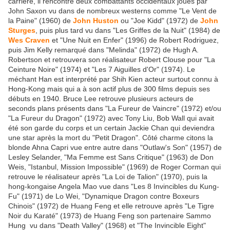
carrière, il rencontre deux combattants occidentaux joués par
John Saxon vu dans de nombreux westerns comme "Le Vent de
la Paine" (1960) de
John Huston
ou "Joe Kidd" (1972) de
John
Sturges
, puis plus tard vu dans "Les Griffes de la Nuit" (1984) de
Wes Craven
et "Une Nuit en Enfer" (1996) de Robert Rodriguez,
puis Jim Kelly remarqué dans "Melinda" (1972) de Hugh A.
Robertson et retrouvera son réalisateur Robert Clouse pour "La
Ceinture Noire" (1974) et "Les 7 Aiguilles d'Or" (1974). Le
méchant Han est interprété par Shih Kien acteur surtout connu à
Hong-Kong mais qui a à son actif plus de 300 films depuis ses
débuts en 1940. Bruce Lee retrouve plusieurs acteurs de
seconds plans présents dans "La Fureur de Vaincre" (1972) et/ou
"La Fureur du Dragon" (1972) avec Tony Liu, Bob Wall qui avait
été son garde du corps et un certain Jackie Chan qui deviendra
une star après la mort du "Petit Dragon". Côté charme citons la
blonde Ahna Capri vue entre autre dans "Outlaw's Son" (1957) de
Lesley Selander, "Ma Femme est Sans Critique" (1963) de Don
Weis, "Istanbul, Mission Impossible" (1969) de Roger Corman qui
retrouve le réalisateur après "La Loi de Talion" (1970), puis la
hong-kongaise Angela Mao vue dans "Les 8 Invincibles du Kung-
Fu" (1971) de Lo Wei, "Dynamique Dragon contre Boxeurs
Chinois" (1972) de Huang Feng et elle retrouve après "Le Tigre
Noir du Karaté" (1973) de Huang Feng son partenaire Sammo
Hung vu dans "Death Valley" (1968) et "The Invincible Eight"