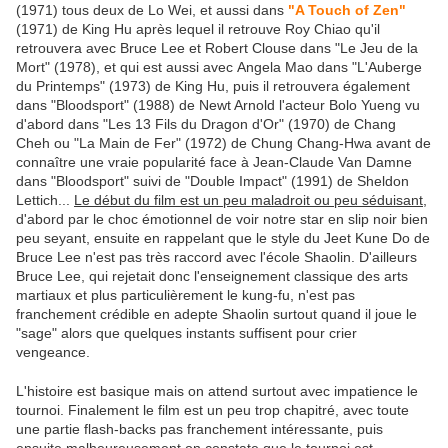
(1971) tous deux de Lo Wei, et aussi dans
"A Touch of Zen"
(1971) de King Hu après lequel il retrouve Roy Chiao qu'il
retrouvera avec Bruce Lee et Robert Clouse dans "Le Jeu de la
Mort" (1978), et qui est aussi avec Angela Mao dans "L'Auberge
du Printemps" (1973) de King Hu, puis il retrouvera également
dans "Bloodsport" (1988) de Newt Arnold l'acteur Bolo Yueng vu
d'abord dans "Les 13 Fils du Dragon d'Or" (1970) de Chang
Cheh ou "La Main de Fer" (1972) de Chung Chang-Hwa avant de
connaître une vraie popularité face à Jean-Claude Van Damne
dans "Bloodsport" suivi de "Double Impact" (1991) de Sheldon
Lettich...
Le début du film est un peu maladroit ou peu séduisant
,
d'abord par le choc émotionnel de voir notre star en slip noir bien
peu seyant, ensuite en rappelant que le style du Jeet Kune Do de
Bruce Lee n'est pas très raccord avec l'école Shaolin. D'ailleurs
Bruce Lee, qui rejetait donc l'enseignement classique des arts
martiaux et plus particulièrement le kung-fu, n'est pas
franchement crédible en adepte Shaolin surtout quand il joue le
"sage" alors que quelques instants suffisent pour crier
vengeance.
L'histoire est basique mais on attend surtout avec impatience le
tournoi. Finalement le film est un peu trop chapitré, avec toute
une partie flash-backs pas franchement intéressante, puis