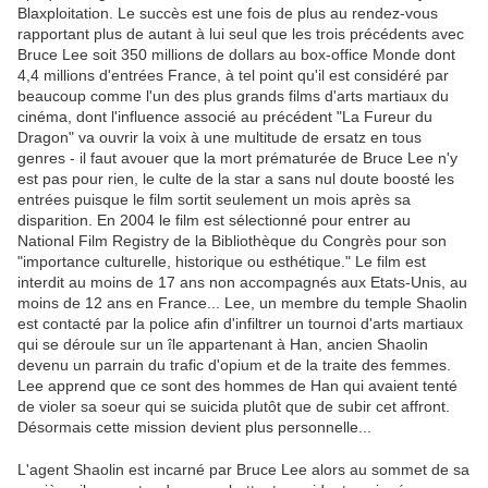
Blaxploitation. Le succès est une fois de plus au rendez-vous
rapportant plus de autant à lui seul que les trois précédents avec
Bruce Lee soit 350 millions de dollars au box-office Monde dont
4,4 millions d'entrées France, à tel point qu'il est considéré par
beaucoup comme l'un des plus grands films d'arts martiaux du
cinéma, dont l'influence associé au précédent "La Fureur du
Dragon" va ouvrir la voix à une multitude de ersatz en tous
genres - il faut avouer que la mort prématurée de Bruce Lee n'y
est pas pour rien, le culte de la star a sans nul doute boosté les
entrées puisque le film sortit seulement un mois après sa
disparition. En 2004 le film est sélectionné pour entrer au
National Film Registry de la Bibliothèque du Congrès pour son
"importance culturelle, historique ou esthétique." Le film est
interdit au moins de 17 ans non accompagnés aux Etats-Unis, au
moins de 12 ans en France... Lee, un membre du temple Shaolin
est contacté par la police afin d'infiltrer un tournoi d'arts martiaux
qui se déroule sur un île appartenant à Han, ancien Shaolin
devenu un parrain du trafic d'opium et de la traite des femmes.
Lee apprend que ce sont des hommes de Han qui avaient tenté
de violer sa soeur qui se suicida plutôt que de subir cet affront.
Désormais cette mission devient plus personnelle...
L'agent Shaolin est incarné par Bruce Lee alors au sommet de sa