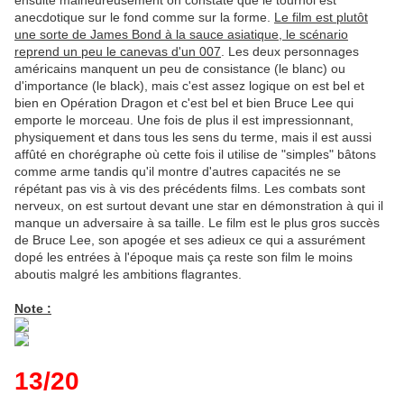
ensuite malheureusement on constate que le tournoi est
anecdotique sur le fond comme sur la forme.
Le film est plutôt
une sorte de James Bond à la sauce asiatique, le scénario
reprend un peu le canevas d'un 007
. Les deux personnages
américains manquent un peu de consistance (le blanc) ou
d'importance (le black), mais c'est assez logique on est bel et
bien en Opération Dragon et c'est bel et bien Bruce Lee qui
emporte le morceau. Une fois de plus il est impressionnant,
physiquement et dans tous les sens du terme, mais il est aussi
affûté en chorégraphe où cette fois il utilise de "simples" bâtons
comme arme tandis qu'il montre d'autres capacités ne se
répétant pas vis à vis des précédents films. Les combats sont
nerveux, on est surtout devant une star en démonstration à qui il
manque un adversaire à sa taille. Le film est le plus gros succès
de Bruce Lee, son apogée et ses adieux ce qui a assurément
dopé les entrées à l'époque mais ça reste son film le moins
aboutis malgré les ambitions flagrantes.
Note :
13/20