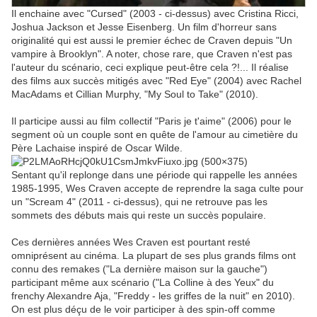
Il enchaine avec "Cursed" (2003 - ci-dessus) avec Cristina Ricci,
Joshua Jackson et Jesse Eisenberg. Un film d'horreur sans
originalité qui est aussi le premier échec de Craven depuis "Un
vampire à Brooklyn". A noter, chose rare, que Craven n'est pas
l'auteur du scénario, ceci explique peut-être cela ?!... Il réalise
des films aux succès mitigés avec "Red Eye" (2004) avec Rachel
MacAdams et Cillian Murphy, "My Soul to Take" (2010).
Il participe aussi au film collectif "Paris je t'aime" (2006) pour le
segment où un couple sont en quête de l'amour au cimetière du
Père Lachaise inspiré de Oscar Wilde.
Sentant qu'il replonge dans une période qui rappelle les années
1985-1995, Wes Craven accepte de reprendre la saga culte pour
un "Scream 4" (2011 - ci-dessus), qui ne retrouve pas les
sommets des débuts mais qui reste un succès populaire.
Ces dernières années Wes Craven est pourtant resté
omniprésent au cinéma. La plupart de ses plus grands films ont
connu des remakes ("La dernière maison sur la gauche")
participant même aux scénario ("La Colline à des Yeux" du
frenchy Alexandre Aja, "Freddy - les griffes de la nuit" en 2010).
On est plus déçu de le voir participer à des spin-off comme