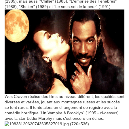
(1985), mais aussi "Chiller" (1985), "L'emprise des Ténèbres"
(1988), "Shoker" (1989) et "Le sous-sol de la peur" (1991).
Wes Craven réalise des films au niveau différent, les qualités sont
diverses et variées, jouant aux montagnes russes et les succès
se font rares. Il tente alors un changement de registre avec la
comédie horrifique "Un Vampire à Brooklyn" (1995 - ci-dessus)
avec la star Eddie Murphy mais c'est encore un échec.