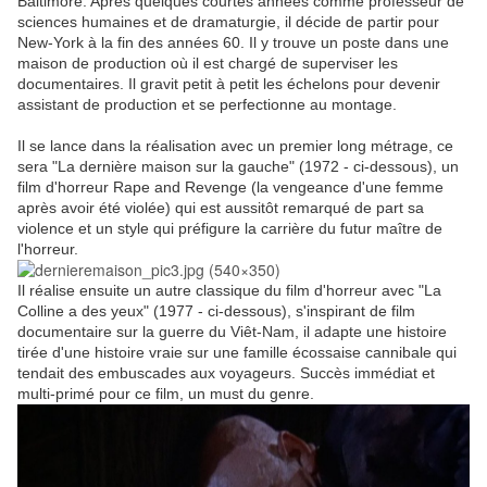
Baltimore. Après quelques courtes années comme professeur de
sciences humaines et de dramaturgie, il décide de partir pour
New-York à la fin des années 60. Il y trouve un poste dans une
maison de production où il est chargé de superviser les
documentaires. Il gravit petit à petit les échelons pour devenir
assistant de production et se perfectionne au montage.
Il se lance dans la réalisation avec un premier long métrage, ce
sera "La dernière maison sur la gauche" (1972 - ci-dessous), un
film d'horreur Rape and Revenge (la vengeance d'une femme
après avoir été violée) qui est aussitôt remarqué de part sa
violence et un style qui préfigure la carrière du futur maître de
l'horreur.
Il réalise ensuite un autre classique du film d'horreur avec "La
Colline a des yeux" (1977 - ci-dessous), s'inspirant de film
documentaire sur la guerre du Viêt-Nam, il adapte une histoire
tirée d'une histoire vraie sur une famille écossaise cannibale qui
tendait des embuscades aux voyageurs. Succès immédiat et
multi-primé pour ce film, un must du genre.