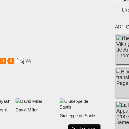
Lik
ARTI
ost
0
shi
David Miller
Giuseppe de Santis
Article suivant