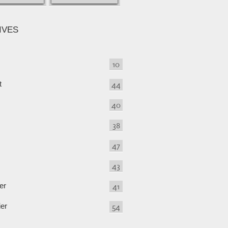
IVES
10
t
44
40
38
47
43
er
41
ier
54