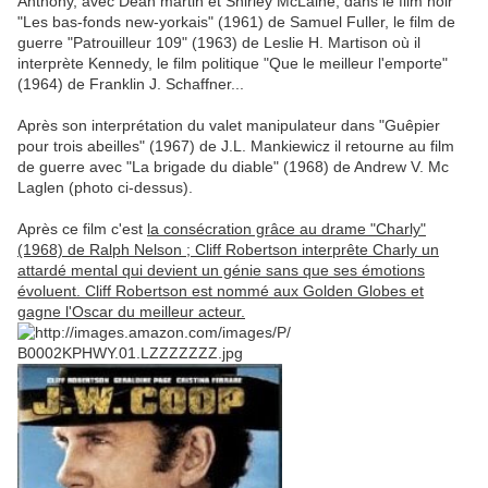
Anthony, avec Dean martin et Shirley McLaine, dans le film noir
"Les bas-fonds new-yorkais" (1961) de Samuel Fuller, le film de
guerre "Patrouilleur 109" (1963) de Leslie H. Martison où il
interprète Kennedy, le film politique "Que le meilleur l'emporte"
(1964) de Franklin J. Schaffner...
Après son interprétation du valet manipulateur dans "Guêpier
pour trois abeilles" (1967) de J.L. Mankiewicz il retourne au film
de guerre avec "La brigade du diable" (1968) de Andrew V. Mc
Laglen (photo ci-dessus).
Après ce film c'est
la consécration grâce au drame "Charly"
(1968) de Ralph Nelson ; Cliff Robertson interprête Charly un
attardé mental qui devient un génie sans que ses émotions
évoluent. Cliff Robertson est nommé aux Golden Globes et
gagne l'Oscar du meilleur acteur.