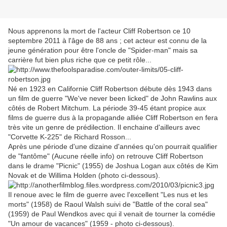
Nous apprenons la mort de l'acteur Cliff Robertson ce 10
septembre 2011 à l'âge de 88 ans ; cet acteur est connu de la
jeune génération pour être l'oncle de "Spider-man" mais sa
carrière fut bien plus riche que ce petit rôle...
Né en 1923 en Californie Cliff Robertson débute dès 1943 dans
un film de guerre "We've never been licked" de John Rawlins aux
côtés de Robert Mitchum. La période 39-45 étant propice aux
films de guerre dus à la propagande alliée Cliff Robertson en fera
très vite un genre de prédilection. Il enchaine d'ailleurs avec
"Corvette K-225" de Richard Rosson...
Après une période d'une dizaine d'années qu'on pourrait qualifier
de "fantôme" (Aucune réelle info) on retrouve Cliff Robertson
dans le drame "Picnic" (1955) de Joshua Logan aux côtés de Kim
Novak et de Willima Holden (photo ci-dessous).
Il renoue avec le film de guerre avec l'excellent "Les nus et les
morts" (1958) de Raoul Walsh suivi de "Battle of the coral sea"
(1959) de Paul Wendkos avec qui il venait de tourner la comédie
"Un amour de vacances" (1959 - photo ci-dessous).