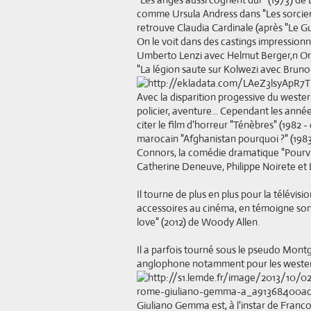
comme Ursula Andress dans "Les sorciers d
retrouve Claudia Cardinale (après "Le Gué
On le voit dans des castings impression
Umberto Lenzi avec Helmut Berger,n Ors
"La légion saute sur Kolwezi avec Bruno
Avec la disparition progessive du weste
policier, aventure... Cependant les an
citer le film d'horreur "Ténèbres" (1982 
marocain "Afghanistan pourquoi ?" (198
Connors, la comédie dramatique "Pourvu 
Catherine Deneuve, Philippe Noirete et 
Il tourne de plus en plus pour la télévisi
accessoires au cinéma, en témoigne so
love" (2012) de Woody Allen.
Il a parfois tourné sous le pseudo Mont
anglophone notamment pour les wester
Giuliano Gemma est, à l'instar de Franco