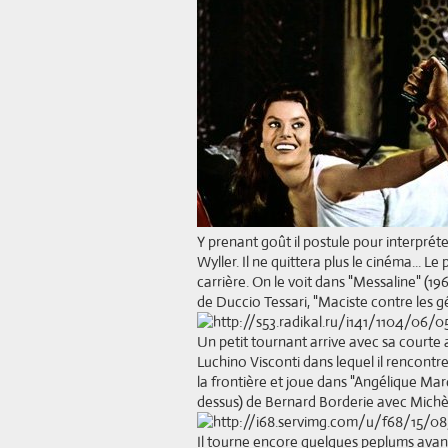
Y prenant goût il postule pour interprét
Wyller. Il ne quittera plus le cinéma... 
carrière. On le voit dans "Messaline" (196
de Duccio Tessari, "Maciste contre les g
Un petit tournant arrive avec sa courte 
Luchino Visconti dans lequel il rencontre
la frontière et joue dans "Angélique Mar
dessus) de Bernard Borderie avec Michè
Il tourne encore quelques peplums avant