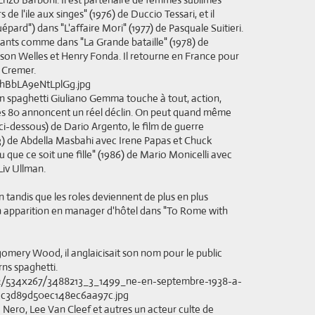
e l'ile aux singes" (1976) de Duccio Tessari, et il
pard") dans "L'affaire Mori" (1977) de Pasquale Suitieri.
nants comme dans "La Grande bataille" (1978) de
on Welles et Henry Fonda. Il retourne en France pour
 Cremer.
rn spaghetti Giuliano Gemma touche à tout, action,
nées 80 annoncent un réel déclin. On peut quand même
- ci-dessous) de Dario Argento, le film de guerre
3) de Abdella Masbahi avec Irene Papas et Chuck
que ce soit une fille" (1986) de Mario Monicelli avec
Liv Ullman.
on tandis que les roles deviennent de plus en plus
n apparition en manager d'hôtel dans "To Rome with
gomery Wood, il anglaicisait son nom pour le public
ns spaghetti.
 Nero, Lee Van Cleef et autres un acteur culte de