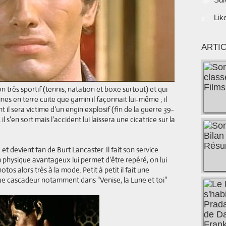
Lik
ARTI
n très sportif (tennis, natation et boxe surtout) et qui
ines en terre cuite que gamin il façonnait lui-même ; il
 il sera victime d'un engin explosif (fin de la guerre 39-
il s'en sort mais l'accident lui laissera une cicatrice sur la
et devient fan de Burt Lancaster. Il fait son service
 physique avantageux lui permet d'être repéré, on lui
os alors très à la mode. Petit à petit il fait une
ue cascadeur notamment dans "Venise, la Lune et toi"