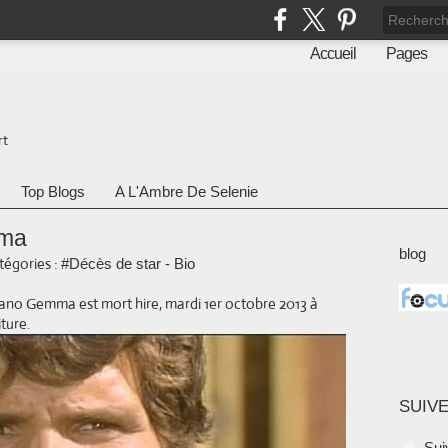
Accueil
Pages
rt
Top Blogs
A L'Ambre De Selenie
mma
blog
tégories :
#Décès de star - Bio
liano Gemma est mort hire, mardi 1er octobre 2013 à
iture.
SUIVE
Sui