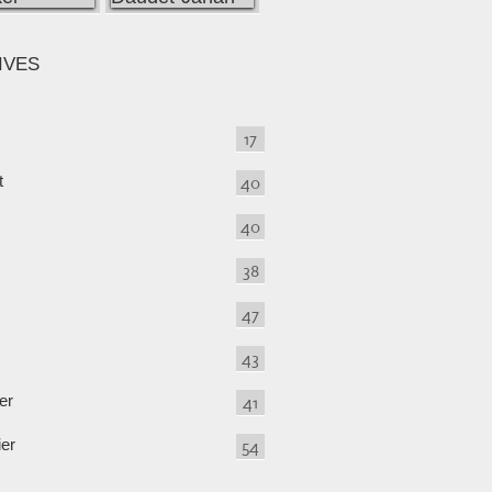
IVES
17
t
40
40
38
47
43
er
41
ier
54