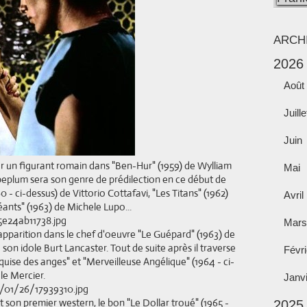
ARCH
2026
Août
Juille
Juin
er un figurant romain dans "Ben-Hur" (1959) de Wylliam
Mai
Le peplum sera son genre de prédilection en ce début de
0 - ci-dessus) de Vittorio Cottafavi, "Les Titans" (1962)
Avril
éants" (1963) de Michele Lupo...
Mars
apparition dans le chef d'oeuvre "Le Guépard" (1963) de
 son idole Burt Lancaster. Tout de suite après il traverse
Févri
quise des anges" et "Merveilleuse Angélique" (1964 - ci-
le Mercier.
Janv
 son premier western, le bon "Le Dollar troué" (1965 -
2025