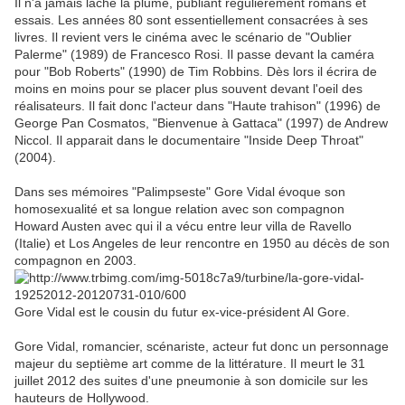
Il n'a jamais lâché la plume, publiant régulièrement romans et
essais. Les années 80 sont essentiellement consacrées à ses
livres. Il revient vers le cinéma avec le scénario de "Oublier
Palerme" (1989) de Francesco Rosi. Il passe devant la caméra
pour "Bob Roberts" (1990) de Tim Robbins. Dès lors il écrira de
moins en moins pour se placer plus souvent devant l'oeil des
réalisateurs. Il fait donc l'acteur dans "Haute trahison" (1996) de
George Pan Cosmatos, "Bienvenue à Gattaca" (1997) de Andrew
Niccol. Il apparait dans le documentaire "Inside Deep Throat"
(2004).
Dans ses mémoires "Palimpseste" Gore Vidal évoque son
homosexualité et sa longue relation avec son compagnon
Howard Austen avec qui il a vécu entre leur villa de Ravello
(Italie) et Los Angeles de leur rencontre en 1950 au décès de son
compagnon en 2003.
Gore Vidal est le cousin du futur ex-vice-président Al Gore.
Gore Vidal, romancier, scénariste, acteur fut donc un personnage
majeur du septième art comme de la littérature. Il meurt le 31
juillet 2012 des suites d'une pneumonie à son domicile sur les
hauteurs de Hollywood.