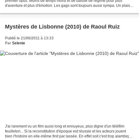
premier opus. Moins de temps morts et de baisse de régime pour plus
d'aventure et plus d'émotion. Les gags sont toujours aussi sympa. Un plaisir
de bout en bout. Le premier était...
Mystères de Lisbonne (2010) de Raoul Ruiz
Publié le 21/06/2011 à 13:33
Par
Selenie
J'ai rarement vu un film aussi long et ennuyeux, plus digne d'un téléfilm
feuilleton... Si la reconstitution d'époque est réussie et les acteurs jouent
bien l'histoire en elle-même finit par lassée. En effet soit c'est trop alambiqué