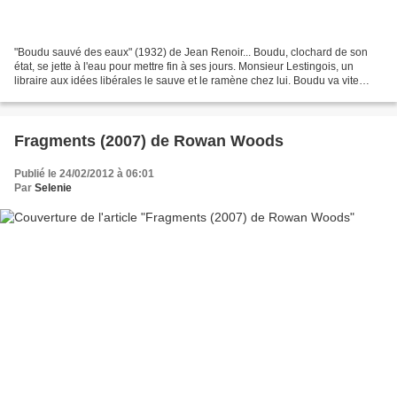
"Boudu sauvé des eaux" (1932) de Jean Renoir... Boudu, clochard de son
état, se jette à l'eau pour mettre fin à ses jours. Monsieur Lestingois, un
libraire aux idées libérales le sauve et le ramène chez lui. Boudu va vite
prendre ses aises, c'est vrai...
Fragments (2007) de Rowan Woods
Publié le 24/02/2012 à 06:01
Par
Selenie