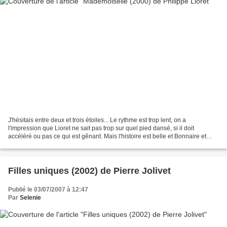
J'hésitais entre deux et trois étoiles... Le rythme est trop lent, on a
l'impression que Lioret ne sait pas trop sur quel pied dansé, si il doit
accéléré ou pas ce qui est gênant. Mais l'histoire est belle et Bonnaire et
Gamblin sont magnifiques. Décidément...
Filles uniques (2002) de Pierre Jolivet
Publié le 03/07/2007 à 12:47
Par
Selenie