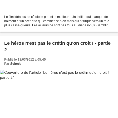
Le film idéal où se côtoie le pire et le meilleur... Un thriller qui manque de
noirceur et un scénario qui commence bien mais qui bifurque vers un truc
plus casse-gueule. Les acteurs ne sont pas tous au diapason, si Gamblin est
parfait en flic détruit...
Le héros n'est pas le crétin qu'on croit ! - partie
2
Publié le 18/03/2012 à 05:45
Par
Selenie