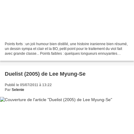
Points forts : un joli humour bien distillé, une histoire iranienne bien résumé,
un dessin sympa et clair et la BO, petit point pour le traitement du viol fait
avec grande classe... Points faibles : quelques longueurs ennuyantes
(l'errance dans les rues...
Duelist (2005) de Lee Myung-Se
Publié le 05/07/2011 à 13:22
Par
Selenie