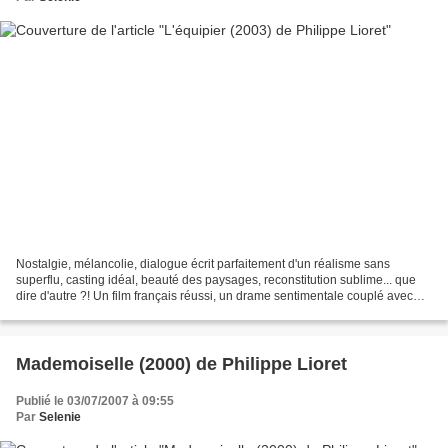
Nostalgie, mélancolie, dialogue écrit parfaitement d'un réalisme sans
superflu, casting idéal, beauté des paysages, reconstitution sublime... que
dire d'autre ?! Un film français réussi, un drame sentimentale couplé avec
une histoire d'amitié presque...
Mademoiselle (2000) de Philippe Lioret
Publié le 03/07/2007 à 09:55
Par
Selenie