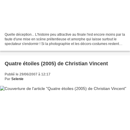
Quelle déception... L'histoire peu attractive au finale l'est encore moins par la
faute d'une mise en scène prétentieuse et amorphe qui laisse surtout le
spectateur s'endormir ! Si la photographie et les décors-costumes restent
d'une grande beauté jamais...
Quatre étoiles (2005) de Christian Vincent
Publié le 29/06/2007 à 12:17
Par
Selenie