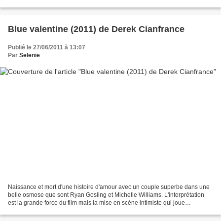
même pour un film...
Blue valentine (2011) de Derek Cianfrance
Publié le 27/06/2011 à 13:07
Par
Selenie
Naissance et mort d'une histoire d'amour avec un couple superbe dans une
belle osmose que sont Ryan Gosling et Michelle Williams. L'interprétation
est la grande force du film mais la mise en scène intimiste qui joue
parfaitement avec le gros plan et et...