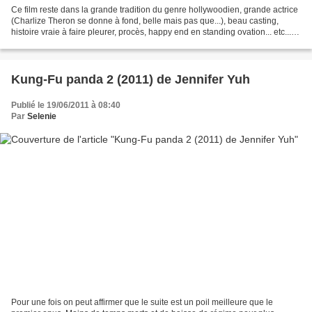
Ce film reste dans la grande tradition du genre hollywoodien, grande actrice
(Charlize Theron se donne à fond, belle mais pas que...), beau casting,
histoire vraie à faire pleurer, procès, happy end en standing ovation... etc...
Outre qu'il n'y a absolument...
Kung-Fu panda 2 (2011) de Jennifer Yuh
Publié le 19/06/2011 à 08:40
Par
Selenie
Pour une fois on peut affirmer que le suite est un poil meilleure que le