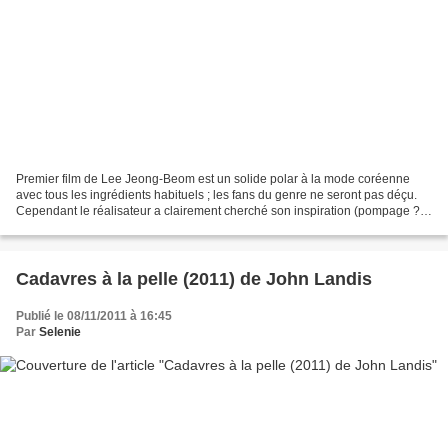
Premier film de Lee Jeong-Beom est un solide polar à la mode coréenne
avec tous les ingrédients habituels ; les fans du genre ne seront pas déçu.
Cependant le réalisateur a clairement cherché son inspiration (pompage ?!)
chez le "Léon" de Luc Besson....
Cadavres à la pelle (2011) de John Landis
Publié le 08/11/2011 à 16:45
Par
Selenie