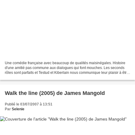
Une comédie française avec beaucoup de qualités maisinégales. Histoire
d'une amitié pas commune aux dialogues qui font mouches. Les seconds
rôles sont parfaits et Testud et Kiberlain nous communique leur plaisir à être
ici. Mais on sent que le film hésite...
Walk the line (2005) de James Mangold
Publié le 03/07/2007 à 13:51
Par
Selenie