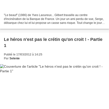
"Le beauf" (1986) de Yves Laoureux... Gilbert travaille au centre
d'incinération de la Banque de France. Un jour un ami perdu de vue, Serge,
débarque chez lui et lui propose un casse sans risque. Tout change le jour
où il apparend que Serge couche avec...
Le héros n'est pas le crétin qu'on croit ! - Partie
1
Publié le 17/03/2012 à 14:25
Par
Selenie