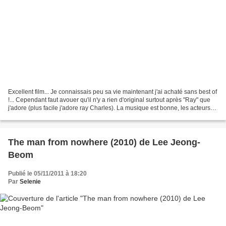
Excellent film... Je connaissais peu sa vie maintenant j'ai achaté sans best of
!... Cependant faut avouer qu'il n'y a rien d'original surtout après "Ray" que
j'adore (plus facile j'adore ray Charles). La musique est bonne, les acteurs
sont bons mais...
The man from nowhere (2010) de Lee Jeong-
Beom
Publié le 05/11/2011 à 18:20
Par
Selenie