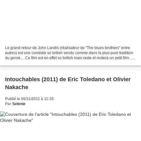
Le grand retour de John Landis (réalisateur de "The blues brothers" entre
autres) est une comédie so british vendu comme dans la plus pure tradition
du genre.... Ce film est en effet so british mais reste et restera un petit film. En
fait c'est une vraie...
Intouchables (2011) de Eric Toledano et Olivier
Nakache
Publié le 06/11/2011 à 11:35
Par
Selenie