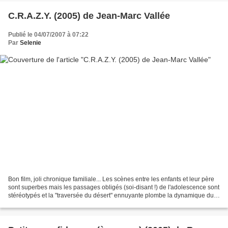
C.R.A.Z.Y. (2005) de Jean-Marc Vallée
Publié le 04/07/2007 à 07:22
Par
Selenie
Bon film, joli chronique familiale... Les scènes entre les enfants et leur père
sont superbes mais les passages obligés (soi-disant !) de l'adolescence sont
stéréotypés et la "traversée du désert" ennuyante plombe la dynamique du
film. Cette traversée...