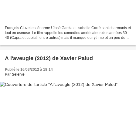
François Cluzet est énorme ! José Garcia et Isabelle Carré sont charmants et
tout en osmose. Le film rappelle les comédies américaines des années 30-
40 (Capra et Lubitsh entre autres) mais il manque du rythme et un peu de
peps. Trop inégal sur la durée...
A l'aveugle (2012) de Xavier Palud
Publié le 16/03/2012 à 18:14
Par
Selenie