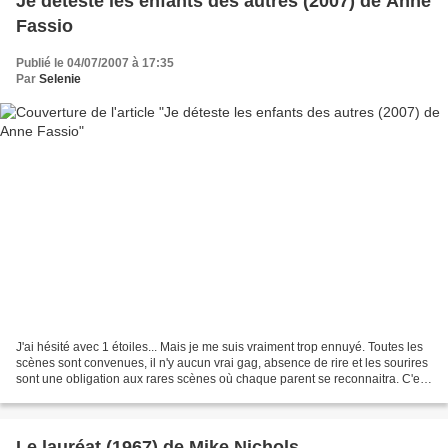
Je déteste les enfants des autres (2007) de Anne
Fassio
Publié le 04/07/2007 à 17:35
Par
Selenie
J'ai hésité avec 1 étoiles... Mais je me suis vraiment trop ennuyé. Toutes les
scènes sont convenues, il n'y aucun vrai gag, absence de rire et les sourires
sont une obligation aux rares scènes où chaque parent se reconnaitra. C'est
long, les gamins sont...
Le lauréat (1967) de Mike Nichols