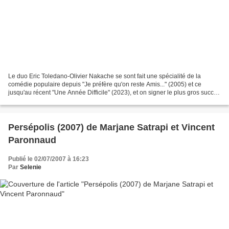
Le duo Eric Toledano-Olivier Nakache se sont fait une spécialité de la
comédie populaire depuis "Je préfère qu'on reste Amis..." (2005) et ce
jusqu'au récent "Une Année Difficile" (2023), et on signer le plus gros succès
du cinéma français détrônant le...
Persépolis (2007) de Marjane Satrapi et Vincent
Paronnaud
Publié le 02/07/2007 à 16:23
Par
Selenie