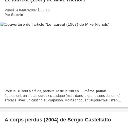
Publié le 04/07/2007 à 08:10
Par
Selenie
Pour la BO tout a été dit, parfaite. reste le film en lui-même, parfait
également, un trio amoureux classique (mais dans le grand sens du terme),
efficace, avec un casting au diapason. Moins choquant aujourd'hui il n'en
demeure pas moins que ce film n'a...
A corps perdus (2004) de Sergio Castellatto