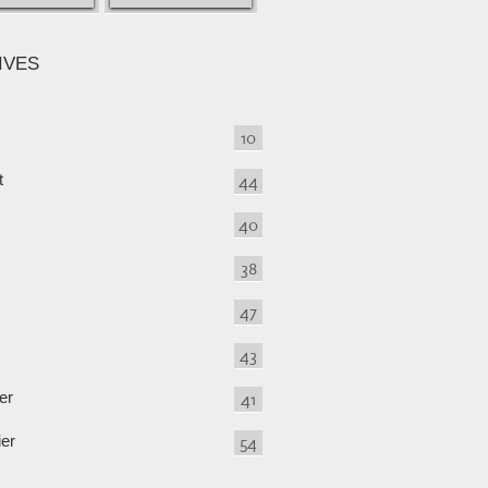
IVES
10
t
44
40
38
47
43
er
41
ier
54