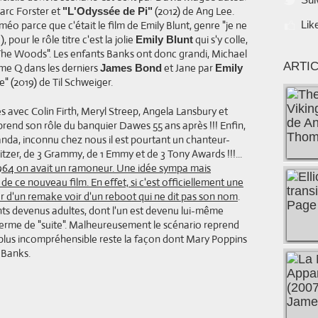
rc Forster et
(2012) de Ang Lee.
"L'Odyssée de Pi"
méo parce que c'était le film de Emily Blunt, genre "je ne
Lik
, pour le rôle titre c'est la jolie
qui s'y colle,
Emily Blunt
o The Woods". Les enfants Banks ont donc grandi, Michael
ARTI
e Q dans les derniers
et Jane par
James Bond
Emily
" (2019) de Til Schweiger.
s avec Colin Firth, Meryl Streep, Angela Lansbury et
prend son rôle du banquier Dawes 55 ans après !!! Enfin,
anda, inconnu chez nous il est pourtant un chanteur-
tzer, de 3 Grammy, de 1 Emmy et de 3 Tony Awards !!!...
n 1964 on avait un ramoneur. Une idée sympa mais
 ce nouveau film. En effet, si c'est officiellement une
eur d'un remake voir d'un reboot qui ne dit pas son nom
.
ts devenus adultes, dont l'un est devenu lui-même
le terme de "suite". Malheureusement le scénario reprend
le plus incompréhensible reste la façon dont Mary Poppins
 Banks.