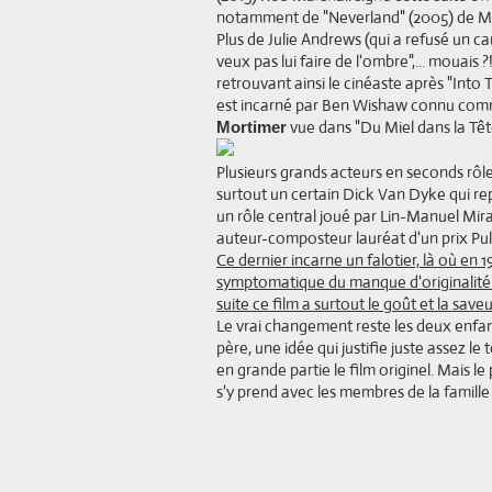
notamment de "Neverland" (2005) de Ma
Plus de Julie Andrews (qui a refusé un ca
veux pas lui faire de l'ombre",... mouais ?!)
retrouvant ainsi le cinéaste après "Int
est incarné par Ben Wishaw connu comm
vue dans "Du Miel dans la Tête
Mortimer
Plusieurs grands acteurs en seconds rôle
surtout un certain Dick Van Dyke qui re
un rôle central joué par Lin-Manuel Mir
auteur-composteur lauréat d'un prix Puli
Ce dernier incarne un falotier, là où e
symptomatique du manque d'originalité de
suite ce film a surtout le goût et la sav
Le vrai changement reste les deux enfan
père, une idée qui justifie juste assez 
en grande partie le film originel. Mais 
s'y prend avec les membres de la famille