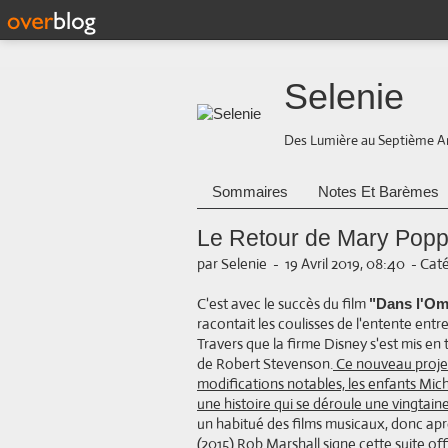
Selenie
Des Lumière au Septième A
Sommaires
Notes Et Barèmes
Le Retour de Mary Popp
par Selenie
-
19 Avril 2019, 08:40
-
Caté
C'est avec le succès du film
"Dans l'Om
racontait les coulisses de l'entente ent
Travers que la firme Disney s'est mis en
de Robert Stevenson.
Ce nouveau projet 
modifications notables, les enfants Mich
une histoire qui se déroule une vingtain
un habitué des films musicaux, donc aprè
(2015) Rob Marshall signe cette suite of