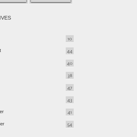
IVES
10
t
44
40
38
47
43
er
41
ier
54