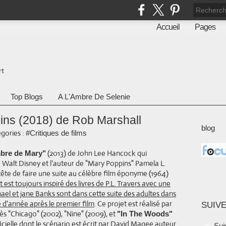
Accueil
Pages
rt
Top Blogs
A L'Ambre De Selenie
ins (2018) de Rob Marshall
blog
gories :
#Critiques de films
(2013) de John Lee Hancock qui
bre de Mary"
re Walt Disney et l'auteur de "Mary Poppins" Pamela L.
 tête de faire une suite au célèbre film éponyme (1964)
est toujours inspiré des livres de P.L. Travers avec une
ael et jane Banks sont dans cette suite des adultes dans
e d'année après le premier film
. Ce projet est réalisé par
SUIVE
s "Chicago" (2002), "Nine" (2009), et
"In The Woods"
ficielle dont le scénario est écrit par David Magee auteur
Sui