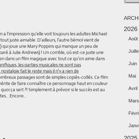
ARCH
2026
n a l'impression qu'elle voit toujours les adultes Michael
Août
ut juste aimable. D'ailleurs, l'autre bémol vient de
 !) qui joue une Mary Poppins qui manque un peu de
Juille
paré à Julie Andrews) ! Un comble, où est-ce juste une
bien dans un film magique avec tout ce qu'on aime dans
Juin
ifiques, les parties musicales ne sont pas
ostalgie fait le reste mais il n'y a rien de
Mai
mbreux passages sont de simples copiés-collés. Ce film
 mérite de faire connaître ce personnage haut en couleur
Avril
 quoi ça sert ?! Simplement à prévoir si le succès est au
s... Encore...
Mars
Févri
Janv
2025