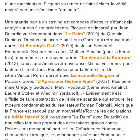
d'une machination. Picquart va tenter de faire éclater la vérité
malgré son anti-sémitisme "ordinaire"...
Une grande partie du casting est composé d'acteurs s'étant déjà
cotoyé sur des filsm précédents. Picquart est incarné par Jean
Dujardin vu récemment dans
"Le Daim"
(2019) de Quentin
Dupieux, Dreyfus est incarné par Louis Garrel qui retrouve donc
après
"At Eternity's Gate"
(2019) de Julian Schnabel
Emmanuelle Seigner mais aussi Mathieu Amalric (pour la 5ème
fois), eux-même se retrouvent après
"La Vénus à la Fourrure"
(2013), tandis que Amalric retrouve aussi Michel Vuillermoz pour
la 8ème film et Denis Podalydès pour la 9ème film. On
citera Vincent Perez qui retrouve
Emmanuelle Seigner
et
Polanski après
"D'Après une Histoire Vraie"
(2017). Puis pêle-
mêle Grégory Gadebois, Melvil Poupaud (5ème avec Amalric),
Laurent Stoker et Wladimir Yordanoff... - Evidemment il est
difficile de faire abstraction de l'énième scandale qui entoure les
moeurs condamnables du réalisateur Roman Polanski. Alors que
la France est secoué par un nouvel #MeToo via les déclarations
de
Adèle Haenel
(qui jouait dans "Le Daim" avec Dujardin) de
nouvelles femmes portent des accusations graves contre
Polanski au moment où sort le film. Coïncidence étonnante,
choquante et ironique, le personnage jouée par Emmanuelle