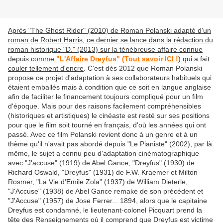
Après "The Ghost Rider" (2010) de Roman Polanski adapté d'un
roman de Robert Harris, ce dernier se lance dans la rédaction du
roman historique "D." (2013) sur la ténébreuse affaire connue
depuis comme
"L'Affaire Dreyfus" (Tout savoir ICI !
) qui a fait
couler tellement d'encre
. C'est dès 2012 que Roman Polanski
propose ce projet d'adaptation à ses collaborateurs habituels qui
étaient emballés mais à condition que ce soit en langue anglaise
afin de faciliter le financement toujours compliqué pour un film
d'époque. Mais pour des raisons facilement compréhensibles
(historiques et artistiques) le cinéaste est resté sur ses positions
pour que le film soit tourné en français, d'où les années qui ont
passé. Avec ce film Polanski revient donc à un genre et à un
thème qu'il n'avait pas abordé depuis "Le Pianiste" (2002), par là
même, le sujet a connu peu d'adaptation cinématographique
avec "J'accuse" (1919) de Abel Gance, "Dreyfus" (1930) de
Richard Oswald, "Dreyfus" (1931) de F.W. Kraemer et Milton
Rosmer, "La Vie d'Emile Zola" (1937) de William Dieterle,
"J'Accuse" (1938) de Abel Gance remake de son précédent et
"J'Accuse" (1957) de Jose Ferrer... 1894, alors que le capitaine
Dreyfus est condamné, le lieutenant-colonel Picquart prend la
tête des Renseignements où il comprend que Dreyfus est victime