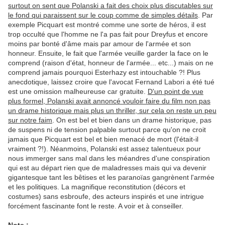
surtout on sent que Polanski a fait des choix plus discutables sur
le fond qui paraissent sur le coup comme de simples détails
. Par
exemple Picquart est montré comme une sorte de héros, il est
trop occulté que l'homme ne l'a pas fait pour Dreyfus et encore
moins par bonté d'âme mais par amour de l'armée et son
honneur. Ensuite, le fait que l'armée veuille garder la face on le
comprend (raison d'état, honneur de l'armée... etc...) mais on ne
comprend jamais pourquoi Esterhazy est intouchable ?! Plus
anecdotique, laissez croire que l'avocat Fernand Labori a été tué
est une omission malheureuse car gratuite.
D'un point de vue
plus formel, Polanski avait annoncé vouloir faire du film non pas
un drame historique mais plus un thriller, sur cela on reste un peu
sur notre faim
. On est bel et bien dans un drame historique, pas
de suspens ni de tension palpable surtout parce qu'on ne croit
jamais que Picquart est bel et bien menacé de mort (l'était-il
vraiment ?!). Néanmoins, Polanski est assez talentueux pour
nous immerger sans mal dans les méandres d'une conspiration
qui est au départ rien que de maladresses mais qui va devenir
gigantesque tant les bêtises et les paranoïas gangrènent l'armée
et les politiques. La magnifique reconstitution (décors et
costumes) sans esbroufe, des acteurs inspirés et une intrigue
forcément fascinante font le reste. A voir et à conseiller.