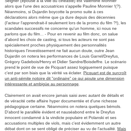
Seigner (épouse à la ville du cinéaste) est Valentine Monnier
alors que l'une des accusatrices s'appelle Pauline Monnier !(?).
Néanmoins, si Dujardin boycotte la promo suite à ces
déclarations alors même que ça dure depuis des décennies
(l'acteur l'apprendrait-il seulement lors de la promo du film ?!), les
scandales successifs ne concerne qu'un homme, ici nous ne
parlons que du film... - Pour en revenir au film donc, on salue
d'abord les choix de casting, si tous les acteurs ne sont pas
spécialement proches physiquement des personnalités
historiques l'investissement ne fait aucun doute, outre Jean
Dujardin on notera les performances de Louis Garrel/Dreyfus,
Grégory Gadebois/Henry et Didier Sandre/Boisdeffre. Le scénario
prend le point de vue de Picquart assez logiquement puisque
c'est par son biais que la vérité va éclater.
Picquart est de surcroît
un anti-sémite notoire dit "ordinaire" ce qui ajoute une dimension
intéressante et ambigüe au personnage
.
Clairement on avait encore jamais saisi avec autant de détails et
de véracité cette affaire hyper documentée et d'une richesse
pédagogique certaine. Néanmoins on notera quelques bémols.
D'abord le parallèle évident et nauséabond entre le Dreyfus
innocent condamné à la vindicte populaire et Polanski et ses
accusations multiples de viols, mais c'est évidemment un autre
débat dont on se sent obligé de préciser au vu de l'actualité.
Mais