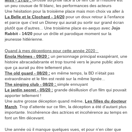
Miss - 17/20 :
Grosse surprise face à ce film car si l'histoire est
un peu cousue de fil blanc, les performances des acteurs
Une hésitation pour la troisième place mais mon choix va aller à
La Belle et le Clochard - 14/20
pour un doux retour à l'enfance
et parce que c'est un Disney qui aurait pu sortir sur grand écran
plutôt que d'autres... Une troisième place ex-aequo avec
Jojo
Rabbit - 14/20
pour un drôle et parodique moment sur la
jeunesse hitlérienne.
Quand à mes déceptions pour cette année 2020 :
Enola Holmes - 09/20 :
un personnage principal exaspérant, une
histoire abracadabrante et trop tourné vers le jeune public alors
que ça aurait pu être tellement plus.
The old guard - 08/20 :
en même temps, la BD n'était pas
extraordinaire et le film est resté sur la même lignée...
The singing club - 08/20 :
simple ennuyant
Le jardin secret - 05/20 :
grande désillusion d'un film qui pouvait
apporter tellement !
Une autre grosse déception quand même,
Les filles du docteur
March
. Trop d'attente sur ce film, la déception a été d'autant plus
importante. Incohérence des actrices et incohérence au temps en
font un film décevant.
Une année où il manque quelques vues, et pour n'en citer que