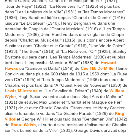
Ernest Garcia vu dans "Charlot et le Masque de Fer" (1921),
"Jour de Paye" (1922), "La Ruée vers l'Or" (1925) et plus tard
dans "Les Lumières de la Ville" (1931) et "les Temps Modernes"
(1936), Tiny Sandford fidèle depuis "Charlot et le Comte" (1916)
jusqu'à "Le Dictateur" (1940), Henry Bergman vu dans une
trentaine de Chaplin de "Charlot Musicien" (1916) à "Les Temps
Modernes" (1936), John Rand vu dans une vingtaine de Chaplin
depuis "Charlot au Music-Hall" (1915), puis citons encore Albert
Austin vu dans "Charlot et le Comte" (1916), "Une Vie de Chien"
(1918), "The Bond" (1918) et "La Ruée vers l'Or" (1925), Stanley
Blystone qui sera dans "Les Temps Modernes" (1936) et vu plus
tard dans "L'Impossible Monsieur Bébé" (1938) de
Howard
Hawks
ou "Samson et Dalila" (1949) de
Cecil B. De Mille
, Heinie
Conklin vu dans plus de 600 rôles de 1915 à 1959 dont "La Ruée
vers l'Or" (1925) et "Les Temps Modernes" (1936) tous deux de
Chaplin, et plus tard dans "À l'Ouest Rien de Nouveau" (1930) de
Lewis Milestone
ou "Le Cavalier du Désert" (1940) de
William
Wyler
, Hugh Saxon vu entre autre dans "Sept Ans de Malheur"
(1921) de et avec Max Linder et "Charlot et le Masque de Fer"
(1921) de et avec Charlie Chaplin. Citons ensuite Harry Crocker
alias le funambule vu dans "La Grande Parade" (1926) de
King
Vidor
et George W. Hill et plus tard dans "Gentleman Jim" (1942)
de
Raoul Walsh
, et surtout sera assistant-réalisateur de Chaplin
sur "les Lumières de la Ville" (1931), George Davis qui avait déjà