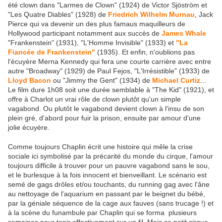
été clown dans "Larmes de Clown" (1924) de Victor Sjöström et
"Les Quatre Diables" (1928) de
Friedrich Wilhelm Murnau
, Jack
Pierce qui va devenir un des plus famaus maquilleurs de
Hollywood participant notamment aux succès de
James Whale
"Frankenstein" (1931), "L'Homme Invisible" (1933) et
"La
Fiancée de Frankenstein"
(1935). Et enfin, n'oublions pas
l'écuyère Merna Kennedy qui fera une courte carrière avec entre
autre "Broadway" (1929) de Paul Fejos, "L'Irrésistible" (1933) de
Lloyd Bacon
ou "Jimmy the Gent" (1934) de
Michael Curtiz
...
Le film dure 1h08 soit une durée semblable à "The Kid" (1921), et
offre à Charlot un vrai rôle de clown plutôt qu'un simple
vagabond. Ou plutôt le vagabond devient clown à l'insu de son
plein gré, d'abord pour fuir la prison, ensuite par amour d'une
jolie écuyère.
Comme toujours Chaplin écrit une histoire qui mêle la crise
sociale ici symbolisé par la précarité du monde du cirque, l'amour
toujours difficile à trouver pour un pauvre vagabond sans le sou,
et le burlesque à la fois innocent et bienveillant. Le scénario est
semé de gags drôles et/ou touchants, du running gag avec l'âne
au nettoyage de l'aquarium en passant par le beignet du bébé,
par la géniale séquence de la cage aux fauves (sans trucage !) et
à la scène du funambule par Chaplin qui se forma plusieurs