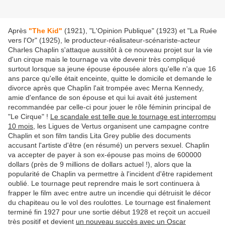
Après
"The Kid"
(1921), "L'Opinion Publique" (1923) et "La Ruée
vers l'Or" (1925), le producteur-réalisateur-scénariste-acteur
Charles Chaplin s'attaque aussitôt à ce nouveau projet sur la vie
d'un cirque mais le tournage va vite devenir très compliqué
surtout lorsque sa jeune épouse épousée alors qu'elle n'a que 16
ans parce qu'elle était enceinte, quitte le domicile et demande le
divorce après que Chaplin l'ait trompée avec Merna Kennedy,
amie d'enfance de son épouse et qui lui avait été justement
recommandée par celle-ci pour jouer le rôle féminin principal de
"Le Cirque" !
Le scandale est telle que le tournage est interrompu
10 mois
, les Ligues de Vertus organisent une campagne contre
Chaplin et son film tandis Lita Grey publie des documents
accusant l'artiste d'être (en résumé) un pervers sexuel. Chaplin
va accepter de payer à son ex-épouse pas moins de 600000
dollars (près de 9 millions de dollars actuel !), alors que la
popularité de Chaplin va permettre à l'incident d'être rapidement
oublié. Le tournage peut reprendre mais le sort continuera à
frapper le film avec entre autre un incendie qui détruisit le décor
du chapiteau ou le vol des roulottes. Le tournage est finalement
terminé fin 1927 pour une sortie début 1928 et reçoit un accueil
très positif et devient
un nouveau succès avec un Oscar