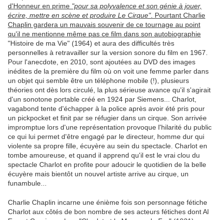
d'Honneur en prime
"pour sa polyvalence et son génie à jouer,
écrire, mettre en scène et produire Le Cirque"
. Pourtant Charlie
Chaplin gardera un mauvais souvenir de ce tournage au point
qu'il ne mentionne même pas ce film dans son autobiographie
"Histoire de ma Vie" (1964) et aura des difficultés très
personnelles à retravailler sur la version sonore du film en 1967.
Pour l'anecdote, en 2010, sont ajoutées au DVD des images
inédites de la première du film où on voit une femme parler dans
un objet qui semble être un téléphone mobile (!), plusieurs
théories ont dès lors circulé, la plus sérieuse avance qu'il s'agirait
d'un sonotone portable créé en 1924 par Siemens... Charlot,
vagabond tente d'échapper à la police après avoir été pris pour
un pickpocket et finit par se réfugier dans un cirque. Son arrivée
impromptue lors d'une représentation provoque l'hilarité du public
ce qui lui permet d'être engagé par le directeur, homme dur qui
violente sa propre fille, écuyère au sein du spectacle. Charlot en
tombe amoureuse, et quand il apprend qu'il est le vrai clou du
spectacle Charlot en profite pour adoucir le quotidien de la belle
écuyère mais bientôt un nouvel artiste arrive au cirque, un
funambule...
Charlie Chaplin incarne une énième fois son personnage fétiche
Charlot aux côtés de bon nombre de ses acteurs fétiches dont Al