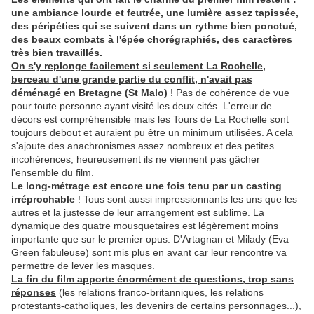
une ambiance lourde et feutrée, une lumière assez tapissée,
des péripéties qui se suivent dans un rythme bien ponctué,
des beaux combats à l'épée chorégraphiés, des caractères
très bien travaillés.
On s'y replonge facilement si seulement La Rochelle,
berceau d'une grande partie du conflit, n'avait pas
déménagé en Bretagne (St Malo)
! Pas de cohérence de vue
pour toute personne ayant visité les deux cités. L'erreur de
décors est compréhensible mais les Tours de La Rochelle sont
toujours debout et auraient pu être un minimum utilisées. A cela
s'ajoute des anachronismes assez nombreux et des petites
incohérences, heureusement ils ne viennent pas gâcher
l'ensemble du film.
Le long-métrage est encore une fois tenu par un casting
irréprochable
! Tous sont aussi impressionnants les uns que les
autres et la justesse de leur arrangement est sublime. La
dynamique des quatre mousquetaires est légèrement moins
importante que sur le premier opus. D'Artagnan et Milady (Eva
Green fabuleuse) sont mis plus en avant car leur rencontre va
permettre de lever les masques.
La fin du film apporte énormément de questions, trop sans
réponses
(les relations franco-britanniques, les relations
protestants-catholiques, les devenirs de certains personnages...),