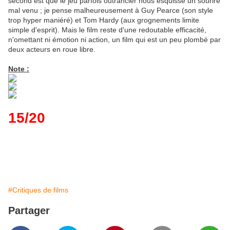
second est que le jeu parfois outrancier nous esquisse un sourire
mal venu ; je pense malheureusement à Guy Pearce (son style
trop hyper maniéré) et Tom Hardy (aux grognements limite
simple d'esprit). Mais le film reste d'une redoutable efficacité,
n'omettant ni émotion ni action, un film qui est un peu plombé par
deux acteurs en roue libre.
Note :
15/20
#Critiques de films
Partager