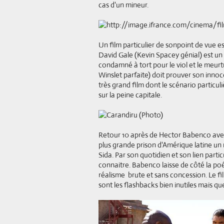
cas d'un mineur.
Un film particulier de sonpoint de vue es
David Gale (Kevin Spacey génial) est un m
condamné à tort pour le viol et le meur
Winslet parfaite) doit prouver son innoc
très grand film dont le scénario parti
sur la peine capitale.
Retour 10 après de Hector Babenco avec 
plus grande prison d'Amérique latine u
Sida. Par son quotidien et son lien part
connaitre. Babenco laisse de côté la po
réalisme brute et sans concession. Le film
sont les flashbacks bien inutiles mais que