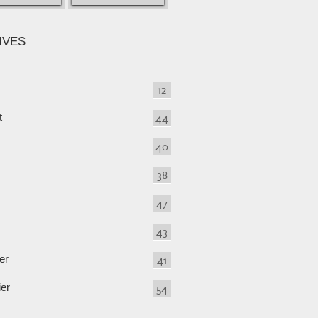
IVES
12
t
44
40
38
47
43
er
41
ier
54