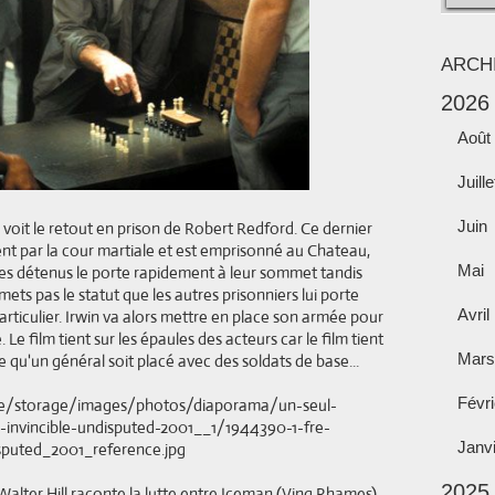
ARCH
2026
Août
Juille
Juin
 voit le retout en prison de Robert Redford. Ce dernier
nt par la cour martiale et est emprisonné au Chateau,
Mai
 Les détenus le porte rapidement à leur sommet tandis
ets pas le statut que les autres prisonniers lui porte
Avril
 particulier. Irwin va alors mettre en place son armée pour
Le film tient sur les épaules des acteurs car le film tient
Mars
re qu'un général soit placé avec des soldats de base...
Févri
Janv
2025
 Walter Hill raconte la lutte entre Iceman (Ving Rhames)