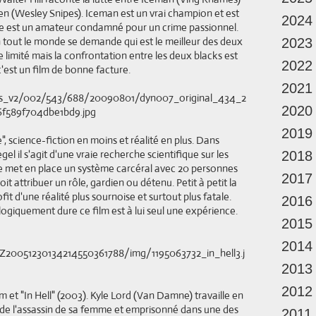
 (Wesley Snipes). Iceman est un vrai champion et est
2024
oe est un amateur condamné pour un crime passionnel.
 tout le monde se demande qui est le meilleur des deux
2023
 limité mais la confrontation entre les deux blacks est
2022
 c'est un film de bonne facture.
2021
2020
2019
", science-fiction en moins et réalité en plus. Dans
gel il s'agit d'une vraie recherche scientifique sur les
2018
e met en place un système carcéral avec 20 personnes
2017
it attribuer un rôle, gardien ou détenu. Petit à petit la
fit d'une réalité plus sournoise et surtout plus fatale.
2016
ologiquement dure ce film est à lui seul une expérience.
2015
2014
2013
2012
 et "In Hell" (2003). Kyle Lord (Van Damne) travaille en
 de l'assassin de sa femme et emprisonné dans une des
2011