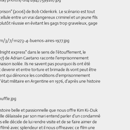
rison" (2006) de Bob Odenkirk. Le scénario est tout
llule entre un vrai dangereux criminel et un jeune fils
lutôt réussie en évitant les gags trop graveleux, gage
dnight express" dans le sens de l'étouffement, le
007) de Adrian Caetano raconte l'emprisonnement
son isolée. Ils ne savent pas pourquoi ils ont été
 devenir et entre torture et brimade ils vont peut être
llent qui dénonce les conditions d'emprisonnement
état militaire en Argentine en 1976, d'après une histoire
stoire belle et passionnelle que nous offre Kim Ki-Duk
lle délaissée par son mari entend parler d'un condamné
s elle décide de lui rendre visite et de se faire aimer de
t filmé avec splendeur et il nous offreavec ce film une