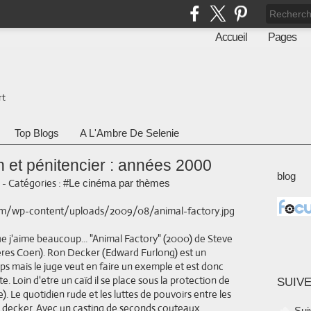
Accueil
Pages
rt
Top Blogs
A L'Ambre De Selenie
on et pénitencier : années 2000
blog
-
Catégories :
#Le cinéma par thèmes
e j'aime beaucoup... "Animal Factory" (2000) de Steve
res Coen). Ron Decker (Edward Furlong) est un
s mais le juge veut en faire un exemple et est donc
. Loin d'etre un caïd il se place sous la protection de
SUIVE
 Le quotidien rude et les luttes de pouvoirs entre les
n decker. Avec un casting de seconds couteaux
Sui