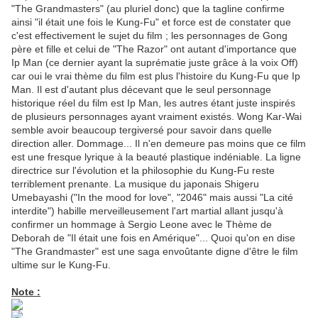
"The Grandmasters" (au pluriel donc) que la tagline confirme
ainsi "il était une fois le Kung-Fu" et force est de constater que
c'est effectivement le sujet du film ; les personnages de Gong
père et fille et celui de "The Razor" ont autant d'importance que
Ip Man (ce dernier ayant la suprématie juste grâce à la voix Off)
car oui le vrai thème du film est plus l'histoire du Kung-Fu que Ip
Man. Il est d'autant plus décevant que le seul personnage
historique réel du film est Ip Man, les autres étant juste inspirés
de plusieurs personnages ayant vraiment existés. Wong Kar-Wai
semble avoir beaucoup tergiversé pour savoir dans quelle
direction aller. Dommage... Il n'en demeure pas moins que ce film
est une fresque lyrique à la beauté plastique indéniable. La ligne
directrice sur l'évolution et la philosophie du Kung-Fu reste
terriblement prenante. La musique du japonais Shigeru
Umebayashi ("In the mood for love", "2046" mais aussi "La cité
interdite") habille merveilleusement l'art martial allant jusqu'à
confirmer un hommage à Sergio Leone avec le Thème de
Deborah de "Il était une fois en Amérique"... Quoi qu'on en dise
"The Grandmaster" est une saga envoûtante digne d'être le film
ultime sur le Kung-Fu.
Note :