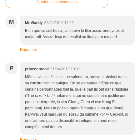
Ajouter un commentaire
M
Mr Vladdy
22/04/2013 11:26
Bien que ce soit beau, j'ai trouvé le film assez ennuyeux et
maladroit. Assez déçu du résultat au final pour ma part.
Répondre
P
princecranoir
21/04/2013 19:31
Même avis. Le film est une splendeur, presque abstrait dans
sa construction chaotique. On se demande même ce que
certains personnages font là, quelle part ils ont dans l'histoire
("The razor"<br /> notamment qui ne semble être justifié que
par son interprète, la star Chang Chen et osn Kung Fu
percutant). Mais la poésie opère à chaque plan que Wong
Kar-Wai veut marquer du sceau du sublime.<br /> Ceci-dit, si
on n'adhère pas au dispositif esthétique, on peut rester
complètement dehors.
Répondre