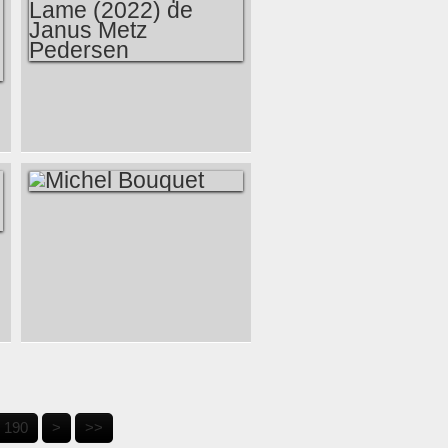
LE COUTEAU PAR
LA LAME (2022) DE
JANUS METZ
PEDERSEN
MICHEL BOUQUET
200
300
400
500
600
190
>
>>