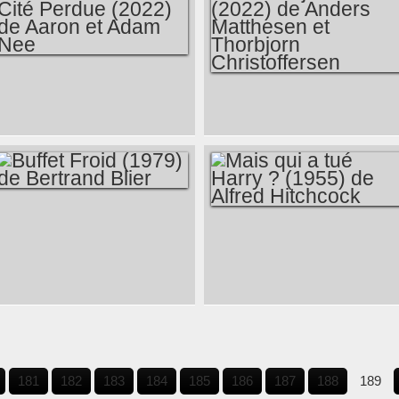
CHRISTOPHE
MEURISSE
LE SECRET DE LA
MON NINJA ET MOI
CITÉ PERDUE
2 (2022) DE
(2022) DE AARON
ANDERS
ET ADAM NEE
MATTHESEN ET
THORBJORN
BUFFET FROID
CHRISTOFFERSEN
MAIS QUI A TUÉ
(1979) DE
HARRY ? (1955) DE
BERTRAND BLIER
ALFRED
HITCHCOCK
181
182
183
184
185
186
187
188
189