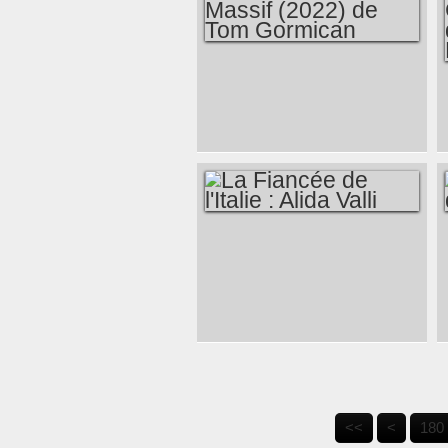
UN TALENT EN OR
MASSIF (2022) DE
TOM GORMICAN
LA FIANCÉE DE
L'ITALIE : ALIDA
VALLI
100
110
120
130
140
150
160
170
<<
<
180