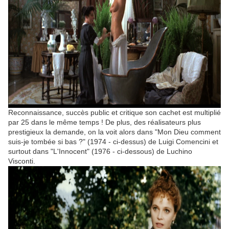
Reconnaissance, succès public et critique son cachet est multiplié
par 25 dans le même temps ! De plus, des réalisateurs plus
prestigieux la demande, on la voit alors dans "Mon Dieu comment
suis-je tombée si bas ?" (1974 - ci-dessus) de Luigi Comencini et
surtout dans "L'Innocent" (1976 - ci-dessous) de Luchino
Visconti.