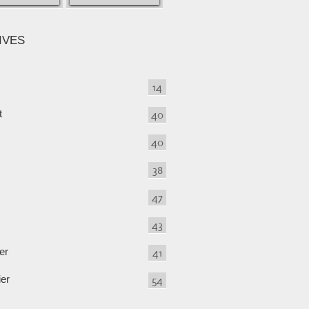
IVES
14
t
40
40
38
47
43
er
41
ier
54