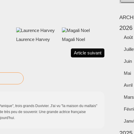
ARCH
2026
Août
Laurence Harvey
Magali Noel
Juille
Article suivant
Juin
Mai
Avril
Mars
anique", trois grands Duvivier. J'ai vu "la maison du maltais"
Févri
rde très peu de souvenir. Une grande actrice française
ourd'hui.
Janv
2025