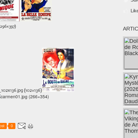
Lik
ARTI
ost
0