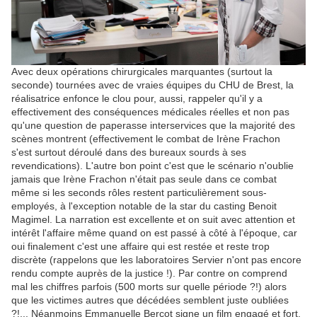
Avec deux opérations chirurgicales marquantes (surtout la
seconde) tournées avec de vraies équipes du CHU de Brest, la
réalisatrice enfonce le clou pour, aussi, rappeler qu'il y a
effectivement des conséquences médicales réelles et non pas
qu'une question de paperasse interservices que la majorité des
scènes montrent (effectivement le combat de Irène Frachon
s'est surtout déroulé dans des bureaux sourds à ses
revendications). L'autre bon point c'est que le scénario n'oublie
jamais que Irène Frachon n'était pas seule dans ce combat
même si les seconds rôles restent particulièrement sous-
employés, à l'exception notable de la star du casting Benoit
Magimel. La narration est excellente et on suit avec attention et
intérêt l'affaire même quand on est passé à côté à l'époque, car
oui finalement c'est une affaire qui est restée et reste trop
discrète (rappelons que les laboratoires Servier n'ont pas encore
rendu compte auprès de la justice !). Par contre on comprend
mal les chiffres parfois (500 morts sur quelle période ?!) alors
que les victimes autres que décédées semblent juste oubliées
?!... Néanmoins Emmanuelle Bercot signe un film engagé et fort,