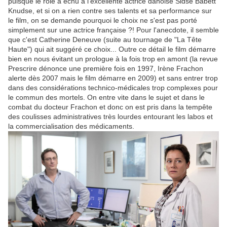
puisque le rôle a échu à l'excellente actrice danoise Sidse Babett
Knudse, et si on a rien contre ses talents et sa performance sur
le film, on se demande pourquoi le choix ne s'est pas porté
simplement sur une actrice française ?! Pour l'anecdote, il semble
que c'est Catherine Deneuve (suite au tournage de "La Tête
Haute") qui ait suggéré ce choix... Outre ce détail le film démarre
bien en nous évitant un prologue à la fois trop en amont (la revue
Prescrire dénonce une première fois en 1997, Irène Frachon
alerte dès 2007 mais le film démarre en 2009) et sans entrer trop
dans des considérations technico-médicales trop complexes pour
le commun des mortels. On entre vite dans le sujet et dans le
combat du docteur Frachon et donc on est pris dans la tempête
des coulisses administratives très lourdes entourant les labos et
la commercialisation des médicaments.