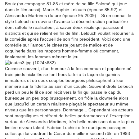
Bouix (sa compagne 81-85 et mère de sa fille Salomé qui joue
dans le film aussi), Marie-Sophie Lelouch (épouse 85-92) et
Alessandra Martrines (future épouse 95-2009)... Si on connait le
style Lelouch on devine d'avance la déconstruction particulière
dont raffole le réalisateur, à savoir deux récits qui paraissent
distincts et qui se relient en fin de film. Lelouch voulait retourner à
la comédie après l'accueil de son film précédent. Voici donc une
comédie sur l'amour, le cinéaste jouant de malice et de
coquinerie dans les rapports homme-femme où comment,
finalement, les femmes mènent le jeu.
Cocasse souvent, d'un humour à la fois commun et populaire où
trois pieds nickelés se font hors-la-loi à la façon de gamins
immatures et où deux couples bourgeois philosophent à leur
manière sur la fidélité au sein d'un couple. Souvent drôle Lelouch
perd un peu le fil de son récit vers la fin qui passe le cap du
burlesque un peu trop brusquement, on frôle la clownerie alors
que jusqu'ici un certain réalisme plaçait le spectateur au même
niveau que les personnages. Dommage... Cependant les acteurs
sont magnifiques et offrent de belles performances à l'exception
surtout de Alessandra Martines, très belle mais sans doute la plus
limitée niveau talent. Fabrice Luchini offre quelques passages
cultes qui lui vaudront le César du meilleur second rôle en 1993.