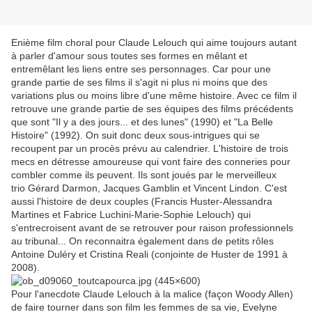
Enième film choral pour Claude Lelouch qui aime toujours autant
à parler d'amour sous toutes ses formes en mêlant et
entremêlant les liens entre ses personnages. Car pour une
grande partie de ses films il s'agit ni plus ni moins que des
variations plus ou moins libre d'une même histoire. Avec ce film il
retrouve une grande partie de ses équipes des films précédents
que sont "Il y a des jours... et des lunes" (1990) et "La Belle
Histoire" (1992). On suit donc deux sous-intrigues qui se
recoupent par un procès prévu au calendrier. L'histoire de trois
mecs en détresse amoureuse qui vont faire des conneries pour
combler comme ils peuvent. Ils sont joués par le merveilleux
trio Gérard Darmon, Jacques Gamblin et Vincent Lindon. C'est
aussi l'histoire de deux couples (Francis Huster-Alessandra
Martines et Fabrice Luchini-Marie-Sophie Lelouch) qui
s'entrecroisent avant de se retrouver pour raison professionnels
au tribunal... On reconnaitra également dans de petits rôles
Antoine Duléry et Cristina Reali (conjointe de Huster de 1991 à
2008).
Pour l'anecdote Claude Lelouch à la malice (façon Woody Allen)
de faire tourner dans son film les femmes de sa vie, Evelyne