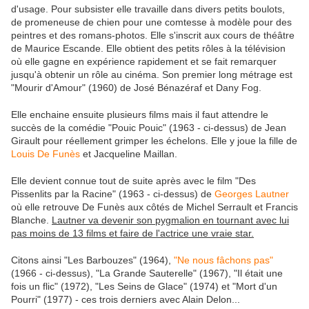
d'usage. Pour subsister elle travaille dans divers petits boulots,
de promeneuse de chien pour une comtesse à modèle pour des
peintres et des romans-photos. Elle s'inscrit aux cours de théâtre
de Maurice Escande. Elle obtient des petits rôles à la télévision
où elle gagne en expérience rapidement et se fait remarquer
jusqu'à obtenir un rôle au cinéma. Son premier long métrage est
"Mourir d'Amour" (1960) de José Bénazéraf et Dany Fog.
Elle enchaine ensuite plusieurs films mais il faut attendre le
succès de la comédie "Pouic Pouic" (1963 - ci-dessus) de Jean
Girault pour réellement grimper les échelons. Elle y joue la fille de
Louis De Funès
et Jacqueline Maillan.
Elle devient connue tout de suite après avec le film "Des
Pissenlits par la Racine" (1963 - ci-dessus) de
Georges Lautner
où elle retrouve De Funès aux côtés de Michel Serrault et Francis
Blanche.
Lautner va devenir son pygmalion en tournant avec lui
pas moins de 13 films et faire de l'actrice une vraie star.
Citons ainsi "Les Barbouzes" (1964),
"Ne nous fâchons pas"
(1966 - ci-dessus), "La Grande Sauterelle" (1967), "Il était une
fois un flic" (1972), "Les Seins de Glace" (1974) et "Mort d'un
Pourri" (1977) - ces trois derniers avec Alain Delon...