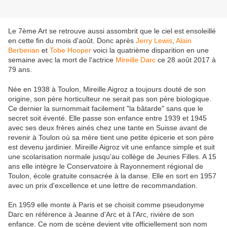
Le 7ème Art se retrouve aussi assombrit que le ciel est ensoleillé
en cette fin du mois d'août. Donc après
Jerry Lewis
,
Alain
Berberian
et
Tobe Hooper
voici la quatrième disparition en une
semaine avec la mort de l'actrice
Mireille Darc
ce 28 août 2017 à
79 ans.
Née en 1938 à Toulon, Mireille Aigroz a toujours douté de son
origine, son père horticulteur ne serait pas son père biologique.
Ce dernier la surnommait facilement "la bâtarde" sans que le
secret soit éventé. Elle passe son enfance entre 1939 et 1945
avec ses deux frères ainés chez une tante en Suisse avant de
revenir à Toulon où sa mère tient une petite épicerie et son père
est devenu jardinier. Mireille Aigroz vit une enfance simple et suit
une scolarisation normale jusqu'au collège de Jeunes Filles. A 15
ans elle intègre le Conservatoire à Rayonnement régional de
Toulon, école gratuite consacrée à la danse. Elle en sort en 1957
avec un prix d'excellence et une lettre de recommandation.
En 1959 elle monte à Paris et se choisit comme pseudonyme
Darc en référence à Jeanne d'Arc et à l'Arc, rivière de son
enfance. Ce nom de scène devient vite officiellement son nom