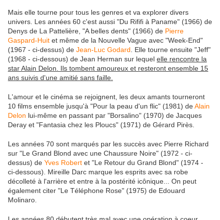
Mais elle tourne pour tous les genres et va explorer divers
univers. Les années 60 c'est aussi "Du Rififi à Paname" (1966) de
Denys de La Pattelière, "A belles dents" (1966) de
Pierre
Gaspard-Huit
et même de la Nouvelle Vague avec "Week-End"
(1967 - ci-dessus) de
Jean-Luc Godard
. Elle tourne ensuite "Jeff"
(1968 - ci-dessous) de Jean Herman sur lequel
elle rencontre la
star Alain Delon. Ils tombent amoureux et resteront ensemble 15
ans suivis d'une amitié sans faille.
L'amour et le cinéma se rejoignent, les deux amants tourneront
10 films ensemble jusqu'à "Pour la peau d'un flic" (1981) de
Alain
Delon
lui-même en passant par "Borsalino" (1970) de Jacques
Deray et "Fantasia chez les Ploucs" (1971) de Gérard Pirès.
Les années 70 sont marqués par les succès avec Pierre Richard
sur "Le Grand Blond avec une Chaussure Noire" (1972 - ci-
dessus) de
Yves Robert
et "Le Retour du Grand Blond" (1974 -
ci-dessous). Mireille Darc marque les esprits avec sa robe
décolleté à l'arrière et entre à la postérité icônique... On peut
également citer "Le Téléphone Rose" (1975) de Edouard
Molinaro.
Les
années 80 débutent très mal avec une opération à coeur