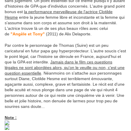
sans jugement. Un point essentiel sur ce thème puisqu'il y autant
d'histoires de GPA que d'individus concernés. L'autre grand point
bonus est
la performance merveilleuse de l'actrice Clotilde
Hesme
entre la jeune femme libre et inconstante et la femme qui
s'assume dans son corps et assume son droit à la maternité.
L'actrice trouve là un de ses plus beaux rôles avec celui
de
"Angèle et Tony"
(2011) de Alix Delaporte.
Par contre le personnage de Thomas (Suire) est un peu
caricatural en futur papa gay hyperprotecteur. L'autre soucis c'est
le point légal, car l'histoire se déroule en France, aujourd'hui et
que la GPA est interdite.
Jamais dans le film ces questions
légales ne sont abordées alors, qu'on le veuille ou non, c'est une
question essentielle
. Néanmoins on s'attache aux personnages
surtout Diane, Clotilde Hesme est terriblement émouvante,
agaçante aussi, complexe, grave et fantaisiste. Le récit est d'une
belle acuité et nous plonge dans une page de vie qui réunit 4
personnes autour de ce qui reste une cinquième vie à venir. Une
belle et jolie histoire, non denuée de larmes pour trop peu de
sourires sans doute...
Note :