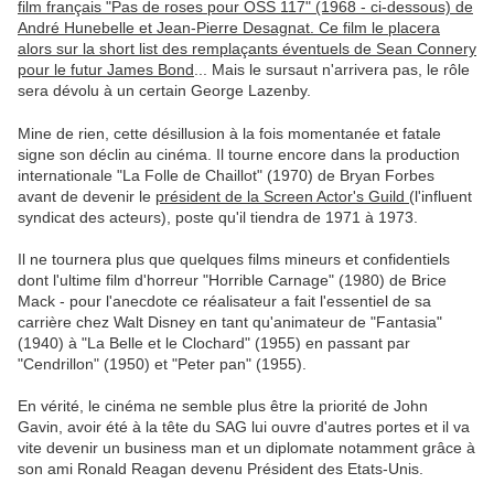
film français "Pas de roses pour OSS 117" (1968 - ci-dessous) de
André Hunebelle et Jean-Pierre Desagnat. Ce film le placera
alors sur la short list des remplaçants éventuels de Sean Connery
pour le futur James Bond
... Mais le sursaut n'arrivera pas, le rôle
sera dévolu à un certain George Lazenby.
Mine de rien, cette désillusion à la fois momentanée et fatale
signe son déclin au cinéma. Il tourne encore dans la production
internationale "La Folle de Chaillot" (1970) de Bryan Forbes
avant de devenir le
président de la Screen Actor's Guild
(l'influent
syndicat des acteurs), poste qu'il tiendra de 1971 à 1973.
Il ne tournera plus que quelques films mineurs et confidentiels
dont l'ultime film d'horreur "Horrible Carnage" (1980) de Brice
Mack - pour l'anecdote ce réalisateur a fait l'essentiel de sa
carrière chez Walt Disney en tant qu'animateur de "Fantasia"
(1940) à "La Belle et le Clochard" (1955) en passant par
"Cendrillon" (1950) et "Peter pan" (1955).
En vérité, le cinéma ne semble plus être la priorité de John
Gavin, avoir été à la tête du SAG lui ouvre d'autres portes et il va
vite devenir un business man et un diplomate notamment grâce à
son ami Ronald Reagan devenu Président des Etats-Unis.