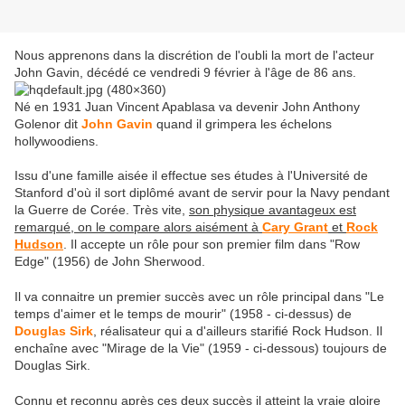
Nous apprenons dans la discrétion de l'oubli la mort de l'acteur
John Gavin, décédé ce vendredi 9 février à l'âge de 86 ans.
Né en 1931 Juan Vincent Apablasa va devenir John Anthony
Golenor dit
John Gavin
quand il grimpera les échelons
hollywoodiens.
Issu d'une famille aisée il effectue ses études à l'Université de
Stanford d'où il sort diplômé avant de servir pour la Navy pendant
la Guerre de Corée. Très vite,
son physique avantageux est
remarqué, on le compare alors aisément à
Cary Grant
et
Rock
Hudson
. Il accepte un rôle pour son premier film dans "Row
Edge" (1956) de John Sherwood.
Il va connaitre un premier succès avec un rôle principal dans "Le
temps d'aimer et le temps de mourir" (1958 - ci-dessus) de
Douglas Sirk
, réalisateur qui a d'ailleurs starifié Rock Hudson. Il
enchaîne avec "Mirage de la Vie" (1959 - ci-dessous) toujours de
Douglas Sirk.
Connu et reconnu après ces deux succès il atteint la vraie gloire