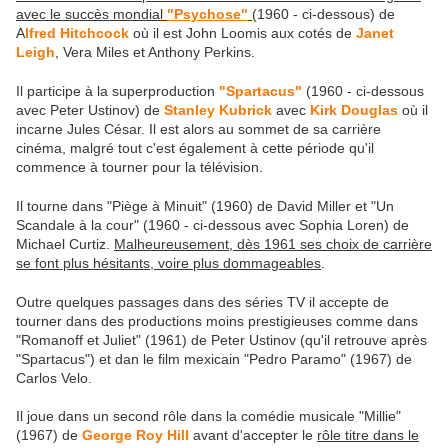
avec le succès mondial
"Psychose"
(1960 - ci-dessous) de
A
lfred Hitchcock
où il est John Loomis aux cotés de
Janet
Leigh
, Vera Miles et Anthony Perkins.
Il participe à la superproduction
"Spartacus"
(1960 - ci-dessous
avec Peter Ustinov) de
Stanley Kubrick
avec
Kirk Douglas
où il
incarne Jules César. Il est alors au sommet de sa carrière
cinéma, malgré tout c'est également à cette période qu'il
commence à tourner pour la télévision.
Il tourne dans "Piège à Minuit" (1960) de David Miller et "Un
Scandale à la cour" (1960 - ci-dessous avec Sophia Loren) de
Michael Curtiz.
Malheureusement, dès 1961 ses choix de carrière
se font plus hésitants, voire plus dommageables
.
Outre quelques passages dans des séries TV il accepte de
tourner dans des productions moins prestigieuses comme dans
"Romanoff et Juliet" (1961) de Peter Ustinov (qu'il retrouve après
"Spartacus") et dan le film mexicain "Pedro Paramo" (1967) de
Carlos Velo.
Il joue dans un second rôle dans la comédie musicale "Millie"
(1967) de
George Roy Hill
avant d'accepter le
rôle titre dans le