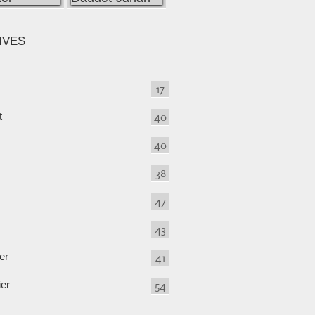
IVES
17
t
40
40
38
47
43
er
41
ier
54