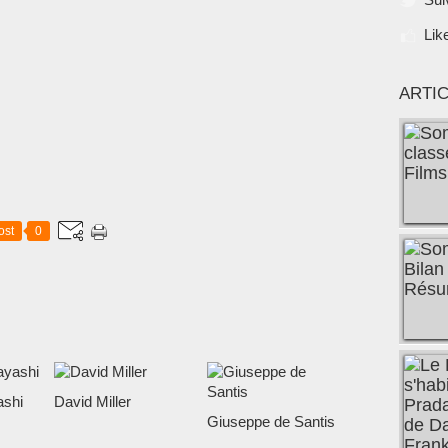
Lik
ARTI
ost
0
shi
David Miller
Giuseppe de Santis