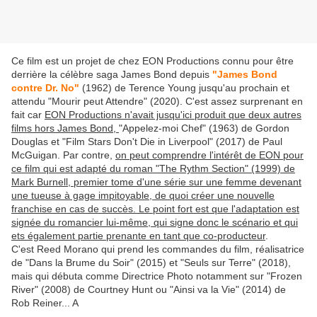
Ce film est un projet de chez EON Productions connu pour être
derrière la célèbre saga James Bond depuis
"James Bond
contre Dr. No"
(1962) de Terence Young jusqu'au prochain et
attendu "Mourir peut Attendre" (2020). C'est assez surprenant en
fait car
EON Productions n'avait jusqu'ici produit que deux autres
films hors James Bond,
"Appelez-moi Chef" (1963) de Gordon
Douglas et "Film Stars Don't Die in Liverpool" (2017) de Paul
McGuigan. Par contre,
on peut comprendre l'intérêt de EON pour
ce film qui est adapté du roman "The Rythm Section" (1999) de
Mark Burnell, premier tome d'une série sur une femme devenant
une tueuse à gage impitoyable, de quoi créer une nouvelle
franchise en cas de succès. Le point fort est que l'adaptation est
signée du romancier lui-même, qui signe donc le scénario et qui
ets également partie prenante en tant que co-producteur
.
C'est Reed Morano qui prend les commandes du film, réalisatrice
de "Dans la Brume du Soir" (2015) et "Seuls sur Terre" (2018),
mais qui débuta comme Directrice Photo notamment sur "Frozen
River" (2008) de Courtney Hunt ou "Ainsi va la Vie" (2014) de
Rob Reiner... A