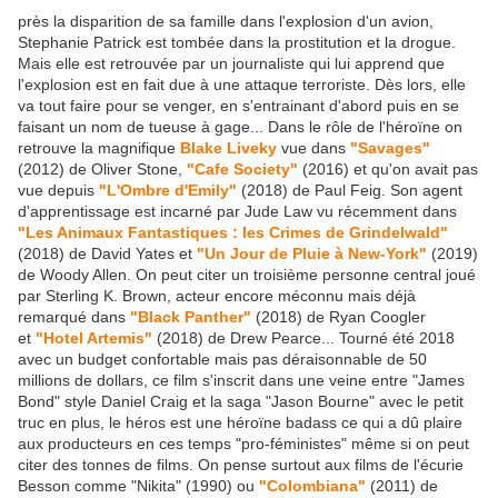
près la disparition de sa famille dans l'explosion d'un avion,
Stephanie Patrick est tombée dans la prostitution et la drogue.
Mais elle est retrouvée par un journaliste qui lui apprend que
l'explosion est en fait due à une attaque terroriste. Dès lors, elle
va tout faire pour se venger, en s'entrainant d'abord puis en se
faisant un nom de tueuse à gage... Dans le rôle de l'héroïne on
retrouve la magnifique
Blake Liveky
vue dans
"Savages"
(2012) de Oliver Stone,
"Cafe Society"
(2016) et qu'on avait pas
vue depuis
"L'Ombre d'Emily"
(2018) de Paul Feig. Son agent
d'apprentissage est incarné par Jude Law vu récemment dans
"Les Animaux Fantastiques : les Crimes de Grindelwald"
(2018) de David Yates et
"Un Jour de Pluie à New-York"
(2019)
de Woody Allen. On peut citer un troisième personne central joué
par Sterling K. Brown, acteur encore méconnu mais déjà
remarqué dans
"Black Panther"
(2018) de Ryan Coogler
et
"Hotel Artemis"
(2018) de Drew Pearce... Tourné été 2018
avec un budget confortable mais pas déraisonnable de 50
millions de dollars, ce film s'inscrit dans une veine entre "James
Bond" style Daniel Craig et la saga "Jason Bourne" avec le petit
truc en plus, le héros est une héroïne badass ce qui a dû plaire
aux producteurs en ces temps "pro-féministes" même si on peut
citer des tonnes de films. On pense surtout aux films de l'écurie
Besson comme "Nikita" (1990) ou
"Colombiana"
(2011) de