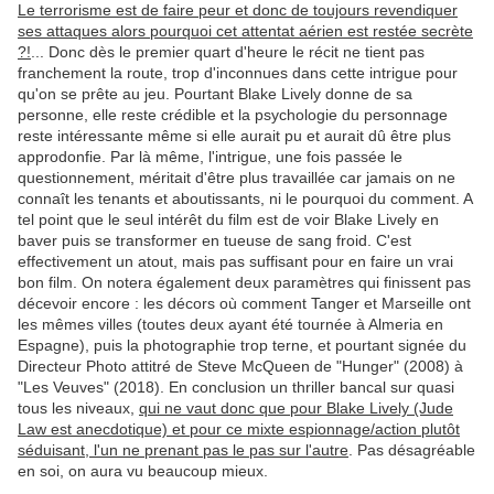
Le terrorisme est de faire peur et donc de toujours revendiquer
ses attaques alors pourquoi cet attentat aérien est restée secrète
?!
... Donc dès le premier quart d'heure le récit ne tient pas
franchement la route, trop d'inconnues dans cette intrigue pour
qu'on se prête au jeu. Pourtant Blake Lively donne de sa
personne, elle reste crédible et la psychologie du personnage
reste intéressante même si elle aurait pu et aurait dû être plus
approdonfie. Par là même, l'intrigue, une fois passée le
questionnement, méritait d'être plus travaillée car jamais on ne
connaît les tenants et aboutissants, ni le pourquoi du comment. A
tel point que le seul intérêt du film est de voir Blake Lively en
baver puis se transformer en tueuse de sang froid. C'est
effectivement un atout, mais pas suffisant pour en faire un vrai
bon film. On notera également deux paramètres qui finissent pas
décevoir encore : les décors où comment Tanger et Marseille ont
les mêmes villes (toutes deux ayant été tournée à Almeria en
Espagne), puis la photographie trop terne, et pourtant signée du
Directeur Photo attitré de Steve McQueen de "Hunger" (2008) à
"Les Veuves" (2018). En conclusion un thriller bancal sur quasi
tous les niveaux,
qui ne vaut donc que pour Blake Lively (Jude
Law est anecdotique) et pour ce mixte espionnage/action plutôt
séduisant, l'un ne prenant pas le pas sur l'autre
. Pas désagréable
en soi, on aura vu beaucoup mieux.