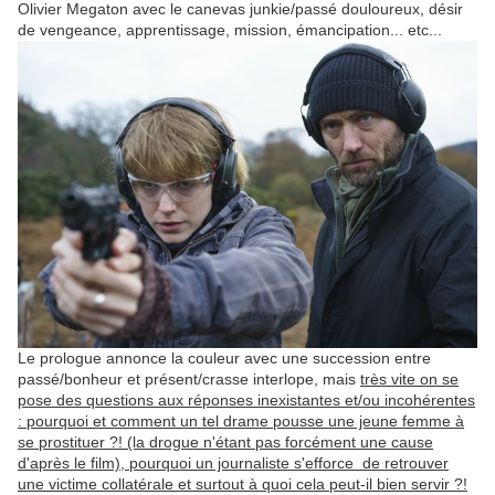
Olivier Megaton avec le canevas junkie/passé douloureux, désir
de vengeance, apprentissage, mission, émancipation... etc...
Le prologue annonce la couleur avec une succession entre
passé/bonheur et présent/crasse interlope, mais
très vite on se
pose des questions aux réponses inexistantes et/ou incohérentes
: pourquoi et comment un tel drame pousse une jeune femme à
se prostituer ?! (la drogue n'étant pas forcément une cause
d'après le film), pourquoi un journaliste s'efforce de retrouver
une victime collatérale et surtout à quoi cela peut-il bien servir ?!