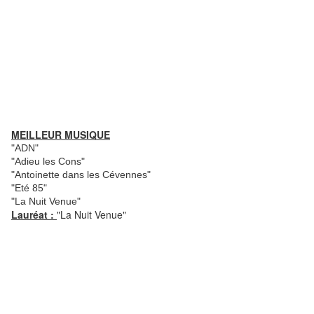
MEILLEUR MUSIQUE
"ADN"
"Adieu les Cons"
"Antoinette dans les Cévennes"
"Eté 85"
"La Nuit Venue"
Lauréat :
"La Nuit Venue"