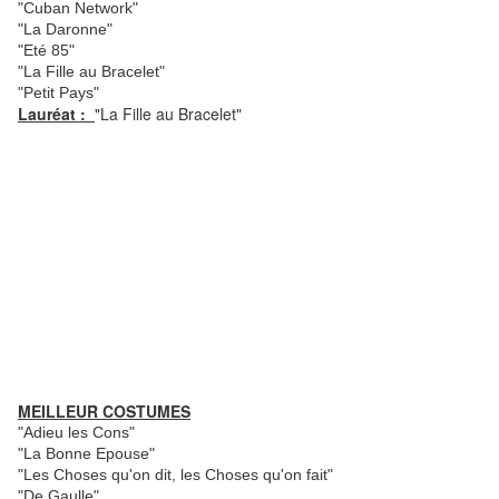
"Cuban Network"
"La Daronne"
"Eté 85"
"La Fille au Bracelet"
"Petit Pays"
Lauréat :
"La Fille au Bracelet"
MEILLEUR COSTUMES
"Adieu les Cons"
"La Bonne Epouse"
"Les Choses qu'on dit, les Choses qu'on fait"
"De Gaulle"