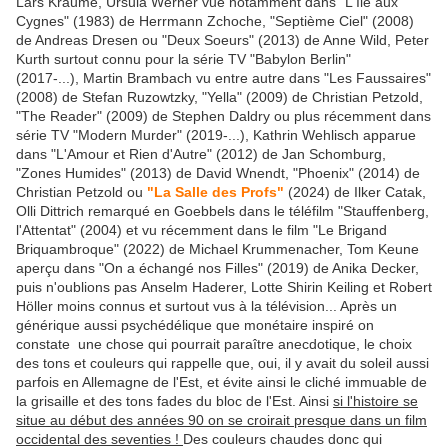
Lars Kraume, Ursula Werner vue notamment dans "L'Île aux
Cygnes" (1983) de Herrmann Zchoche, "Septième Ciel" (2008)
de Andreas Dresen ou "Deux Soeurs" (2013) de Anne Wild, Peter
Kurth surtout connu pour la série TV "Babylon Berlin"
(2017-...), Martin Brambach vu entre autre dans "Les Faussaires"
(2008) de Stefan Ruzowtzky, "Yella" (2009) de Christian Petzold,
"The Reader" (2009) de Stephen Daldry ou plus récemment dans
série TV "Modern Murder" (2019-...), Kathrin Wehlisch apparue
dans "L'Amour et Rien d'Autre" (2012) de Jan Schomburg,
"Zones Humides" (2013) de David Wnendt, "Phoenix" (2014) de
Christian Petzold ou
"La Salle des Profs"
(2024) de Ilker Catak,
Olli Dittrich remarqué en Goebbels dans le téléfilm "Stauffenberg,
l'Attentat" (2004) et vu récemment dans le film "Le Brigand
Briquambroque" (2022) de Michael Krummenacher, Tom Keune
aperçu dans "On a échangé nos Filles" (2019) de Anika Decker,
puis n'oublions pas Anselm Haderer, Lotte Shirin Keiling et Robert
Höller moins connus et surtout vus à la télévision... Après un
générique aussi psychédélique que monétaire inspiré on
constate une chose qui pourrait paraître anecdotique, le choix
des tons et couleurs qui rappelle que, oui, il y avait du soleil aussi
parfois en Allemagne de l'Est, et évite ainsi le cliché immuable de
la grisaille et des tons fades du bloc de l'Est. Ainsi
si l'histoire se
situe au début des années 90 on se croirait presque dans un film
occidental des seventies !
Des couleurs chaudes donc qui