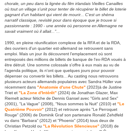
chorale, un peu dans la lignée du film irlandais Vieilles Canailles
où tout un village s'unit pour tenter de récupérer le billet de loterie
gagnant d'un habitant qui vient de mourir... C'est un shéma
narratif classique, revisité pour dans époque que je trouve si
passionnante : 1990 - une année où personne en Allemagne ne
savait vraiment où il allait..."
...
1990, en pleine réunification complexe de la RFA et de la RDA,
des ouvriers d'un quartier est-allemand se retrouvent sans
emploi. Mais un jour ils découvrent l'emplacement où sont
entreposés des millions de billets de banque de l'ex-RDA voués à
être détruit. Une somme colossale s'offre à eux mais au vu de
l'agenda politique, ils n'ont que quelques jours pour pouvoir
dépenser ou convertir les billets... Au casting nous retrouvons
plusieurs acteurs allemands populaires avec Sandra Hüller vue
récemment dans
"Anatomie d'une Chute"
(2023)à de Justine
Triet et
"La Zone d'Intérêt"
(2024) de Jonathan Glazer, Max
Riemelt acteur fétiche de Dennis Gansel avec "Girls and Sex"
(2001), "La Vague" (2008), "Nous sommes la Nuit" (2010) et
"Le
Quatrième Pouvoir"
(2012) et retrouve après "Le Perroquet
Rouge" (2006) de Dominik Graf son partenaire Ronald Zehdfeld
vu dans "Barbara" (2012) et "Phoenix" (2014) tous deux de
Christian Petzold ou
"La Révolution Silencieuse"
(2018) de