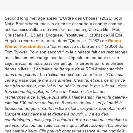
Second long métrage après "L'Ordre des Choses" (2021) pour
Natja Brunckhorst, mais la cinéaste est surtout connue comme
actrice puisqu'elle a été révélée très jeune grâce au film "Moi,
Christiane F., 13 ans, Droguée, Prostituée..." (1981) de Uli Edel,
et qu'on reverra entre autre dans "Querelle" (1982) de
Rainer
Werner Fassbinder
ou "La Princesse et le Guerrier" (2000) de
Tom Tykwer. Pour son second film la cinéaste fait des recherches
mais finalement change son fusil d'épaule en tombant sur un
sujet méconnu mais passionnant qui l'interpelle par une phrase
dans un livre :
"Les billets de banque de la RDA étaient stockés
dans une galerie."
La réalisatrice-scénariste précise :
"C'est sur
cette phrase que je me suis arrêtée. C'est là, et cela ne m'arrive
pas très souvent, que j'ai eu un déclic et que je me suis dit : c'est
très cinématographique ! Avec de l'action ! J'ai fait des
recherches à ce sujet, je suis allé à Halberstadt, j'ai vu la galerie -
elle fait 300 mètres de long et 8 mètres de haut - et j'ai parlé à
beaucoup de gens. Cette histoire était incroyable, tout était réel !
L'argent était caché là et destiné à pourrir. Il y a eu des
cambriolages, mais jusqu'à aujourd'hui, on ne siat pas combien a
été volé. J'ai tout de suite compris qu'il fallait raconter l'histoire de
ces cambrioleurs. Elle pouvait donner naissance à une comédie