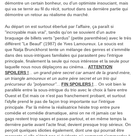
démontre un certain bonheur, ou d'un optimiste insouciant, mais
qui va se ternir au fil du récit, surtout dans sa dernière partie qui
démontre un retour au réalisme du marché.
Au départ on est surtout éberlué par l'affaire, ça paraît si
"incroyable mais vrai", tandis qu'on se souvient d'un autre
braquage de billets verts "perdus" (petite parenthèse) avec le très
différent "Le Beauf" (1987) de Yves Lamoureux. Le soucis est
que Natja Brunckhorst tente un mélange des genres et s'emmêle
dans des sous-intrigues familiales qui parasitent peu l'intrigue
principale, finalement la seule qui nous intéresse et la seule pour
laquelle nous nous déplaçons au cinéma...
ATTENTION
SPOILERS !
...
un grand-père secret car amant de la grand-mère,
un triangle amoureux et un autre père secret et un trio qui
précurseur du "polyamour"
...
FIN SPOILERS !
... On voit bien le
parallèle entre la sous-intrigue du trio avec le choix à faire entre
Ouest et Est mais ce n'est pas franchement probant, et surtout
l'idylle prend le pas de façon trop importante sur l'intrigue
principale. Par là même la réalisatrice hésite trop entre pure
comédie et comédie dramatique, ainsi on ne rit jamais car les
gags restent trop sages et passe-partout, et en même temps la
dernière partie avant l'acte final, devient presque trop sérieux. On
perçoit quelques idioties également, dont une qui pourrait être