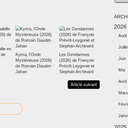
ARCH
2026
Août
Juille
ille en
 de
Kyma, l'Onde
Les Gendarmes
Juin
Mystérieuse (2026)
(2026) de François
de Romain Daudet-
Prévôt-Leygonie et
Mai
Jahan
Stephan Archinard
Avril
Article suivant
Mars
Févri
Janv
2025