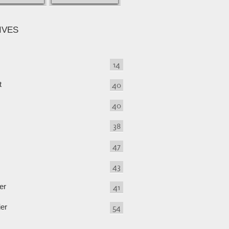
IVES
14
t
40
40
38
47
43
er
41
ier
54