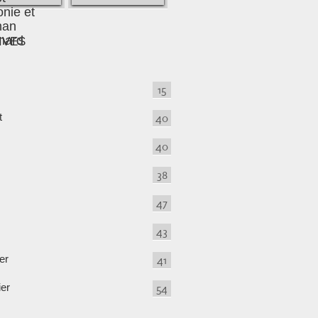
IVES
15
t
40
40
38
47
43
er
41
ier
54