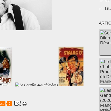
Lik
ARTI
ost
0