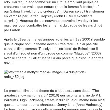
ado. Darren un ado tombe sur un cirque ambulant peuplé de
créatures plus vraies que nature (dont la femme à barbe jouée
par Salma Hayek ! photo ci-dessus)... Darren se voit transformer
en vampire par Larten Crepsley (John C.Reilly excellente
surprise). Heureux de ses nouveaux pouvoirs il va devoir les
maitriser pour combattre les ennemis du cirque de freaks dirigé
par Larten.
Après le désert entre les années 70 et les années 2000 il semble
que le cirque soit un thème devenu très rare. Je n'ai pas cité
certains films comme "Roselyne et les lions" de Beineix car il
s'agit d'un zoo et non d'un cirque ou comme "Magique" (2008)
avec le chanteur Cali et Marie Gillain parce que c'est un énorme
navet.
Le prochain film sur le thème du cirque sera sans doute "The
greatest showman on earth" (2010) qui racontera la vie de P.T.
Barnum (Hugh Jackman), créateur du cirque du même nom ainsi
que son amour pour la chanteuse Jenny Lind (Anne Hathaway).
En tous cas si on se rappelle le superbe numéro que ce couple