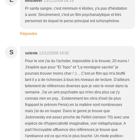
eelsoliver
13/12/2009 08:19
Pr santa sangre, c'est minimum 4 étoiles, y'a pas d'hésitation
à avoir. Sincèrement, c'est un film psychanalytique et très
personnel ds lequel le perso principal est schizophrène.
Répondre
S
selenie
12/12/2009 19:02
Pour le voir j'ai du l'acheter, impossible à le trouver, 20 euros !
J'espère que pour "El Topo" et "La montagne sacrée" je
pourrais trouver moins cher ! :) ... C'est un film qui m'a bluffé
tant il y a de richesses à tous les niveaux de lecture. D'ailleurs
tellement de références diverses que je vais le revoir dans la
semaine. J'ai un ami psychiatre qui m'en dira plus car j'y
connais rien en psy... Evidemment les clins d'oeil (le plus
frappant le prénom Fenix) en la matière sont nombreuses
mais j'ai du en louper. Dans le genre je trouve que
Jodorowsky est assez proche de Fellini (version 70) avec une
espèce de d'hypercativité imaginative, voir métaphysique. A
part l'incroyable affluence des références je trouve que
l'ambiance est ce qui m'a le plus touché. Un mixte poético-