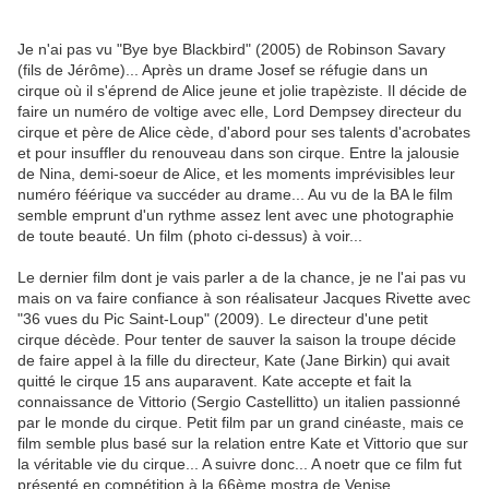
Je n'ai pas vu "Bye bye Blackbird" (2005) de Robinson Savary
(fils de Jérôme)... Après un drame Josef se réfugie dans un
cirque où il s'éprend de Alice jeune et jolie trapèziste. Il décide de
faire un numéro de voltige avec elle, Lord Dempsey directeur du
cirque et père de Alice cède, d'abord pour ses talents d'acrobates
et pour insuffler du renouveau dans son cirque. Entre la jalousie
de Nina, demi-soeur de Alice, et les moments imprévisibles leur
numéro féérique va succéder au drame... Au vu de la BA le film
semble emprunt d'un rythme assez lent avec une photographie
de toute beauté. Un film (photo ci-dessus) à voir...
Le dernier film dont je vais parler a de la chance, je ne l'ai pas vu
mais on va faire confiance à son réalisateur Jacques Rivette avec
"36 vues du Pic Saint-Loup" (2009). Le directeur d'une petit
cirque décède. Pour tenter de sauver la saison la troupe décide
de faire appel à la fille du directeur, Kate (Jane Birkin) qui avait
quitté le cirque 15 ans auparavent. Kate accepte et fait la
connaissance de Vittorio (Sergio Castellitto) un italien passionné
par le monde du cirque. Petit film par un grand cinéaste, mais ce
film semble plus basé sur la relation entre Kate et Vittorio que sur
la véritable vie du cirque... A suivre donc... A noetr que ce film fut
présenté en compétition à la 66ème mostra de Venise.