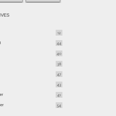
IVES
12
t
44
40
38
47
43
er
41
ier
54