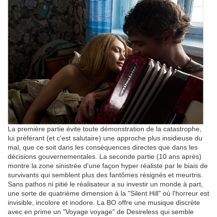
La première partie évite toute démonstration de la catastrophe,
lui préférant (et c'est salutaire) une approche plus insidieuse du
mal, que ce soit dans les conséquences directes que dans les
décisions gouvernementales. La seconde partie (10 ans après)
montre la zone sinistrée d'une façon hyper réaliste par le biais de
survivants qui semblent plus des fantômes résignés et meurtris.
Sans pathos ni pitié le réalisateur a su investir un monde à part,
une sorte de quatrième dimension à la "Silent Hill" où l'horreur est
invisible, incolore et inodore. La BO offre une musique discrète
avec en prime un "Voyage voyage" de Desireless qui semble