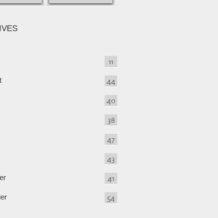
IVES
11
t
44
40
38
47
43
er
41
ier
54