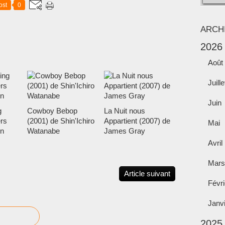
ost
0
ARCH
2026
Août
Juille
Juin
g
Cowboy Bebop
La Nuit nous
rs
(2001) de Shin'Ichiro
Appartient (2007) de
Mai
n
Watanabe
James Gray
Avril
Mars
Article suivant
Févri
Janv
2025