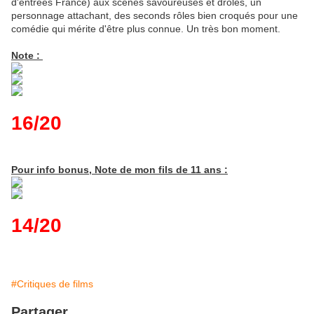
d'entrées France) aux scènes savoureuses et drôles, un
personnage attachant, des seconds rôles bien croqués pour une
comédie qui mérite d'être plus connue. Un très bon moment.
Note :
16/20
Pour info bonus, Note de mon fils de 11 ans :
14/20
#Critiques de films
Partager