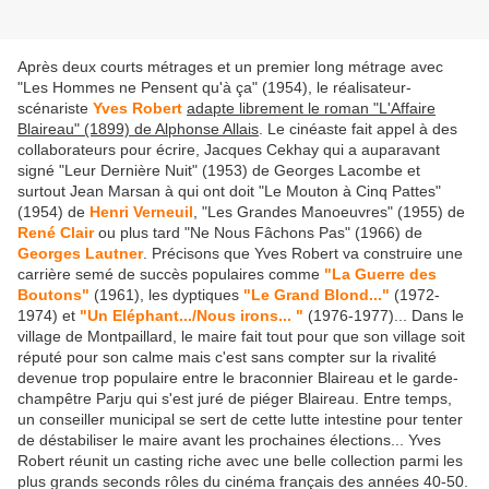
Après deux courts métrages et un premier long métrage avec
"Les Hommes ne Pensent qu'à ça" (1954), le réalisateur-
scénariste
Yves Robert
adapte librement le roman "L'Affaire
Blaireau" (1899) de Alphonse Allais
. Le cinéaste fait appel à des
collaborateurs pour écrire, Jacques Cekhay qui a auparavant
signé "Leur Dernière Nuit" (1953) de Georges Lacombe et
surtout Jean Marsan à qui ont doit "Le Mouton à Cinq Pattes"
(1954) de
Henri Verneuil
, "Les Grandes Manoeuvres" (1955) de
René Clair
ou plus tard "Ne Nous Fâchons Pas" (1966) de
Georges Lautner
. Précisons que Yves Robert va construire une
carrière semé de succès populaires comme
"La Guerre des
Boutons"
(1961), les dyptiques
"Le Grand Blond..."
(1972-
1974) et
"Un Eléphant.../Nous irons... "
(1976-1977)... Dans le
village de Montpaillard, le maire fait tout pour que son village soit
réputé pour son calme mais c'est sans compter sur la rivalité
devenue trop populaire entre le braconnier Blaireau et le garde-
champêtre Parju qui s'est juré de piéger Blaireau. Entre temps,
un conseiller municipal se sert de cette lutte intestine pour tenter
de déstabiliser le maire avant les prochaines élections... Yves
Robert réunit un casting riche avec une belle collection parmi les
plus grands seconds rôles du cinéma français des années 40-50.