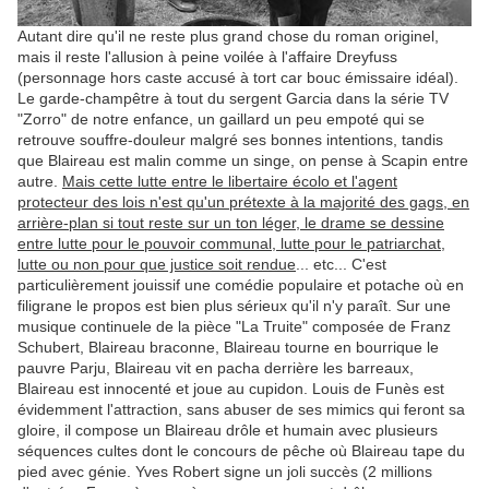
Autant dire qu'il ne reste plus grand chose du roman originel,
mais il reste l'allusion à peine voilée à l'affaire Dreyfuss
(personnage hors caste accusé à tort car bouc émissaire idéal).
Le garde-champêtre à tout du sergent Garcia dans la série TV
"Zorro" de notre enfance, un gaillard un peu empoté qui se
retrouve souffre-douleur malgré ses bonnes intentions, tandis
que Blaireau est malin comme un singe, on pense à Scapin entre
autre.
Mais cette lutte entre le libertaire écolo et l'agent
protecteur des lois n'est qu'un prétexte à la majorité des gags, en
arrière-plan si tout reste sur un ton léger, le drame se dessine
entre lutte pour le pouvoir communal, lutte pour le patriarchat,
lutte ou non pour que justice soit rendue
... etc... C'est
particulièrement jouissif une comédie populaire et potache où en
filigrane le propos est bien plus sérieux qu'il n'y paraît. Sur une
musique continuele de la pièce "La Truite" composée de Franz
Schubert, Blaireau braconne, Blaireau tourne en bourrique le
pauvre Parju, Blaireau vit en pacha derrière les barreaux,
Blaireau est innocenté et joue au cupidon. Louis de Funès est
évidemment l'attraction, sans abuser de ses mimics qui feront sa
gloire, il compose un Blaireau drôle et humain avec plusieurs
séquences cultes dont le concours de pêche où Blaireau tape du
pied avec génie. Yves Robert signe un joli succès (2 millions