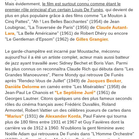
Mais évidemment,
le film est surtout connu comme étant le
premier rôle principal d'un certain Louis De Funès,
qui devient de
plus en plus populaire grâce à des films comme "Le Mouton à
Cinq Pattes", "Ah ! Les Belles Bacchantes" (1954) de Jean
Loubignac, "La Traversée de Paris" (1956) de
Claude Autant-
Lara
, "La Belle Américaine" (1961) de Robert Dhéry ou encore
"Le Gentleman d'Epsom" (1962) de
Gilles Grangier.
Le garde-champêtre est incarné par Moustache, méconnu
aujourd'hui il a été un artiste complet, acteur mais aussi batteur
de jazz ayant travaillé avec Sidney Bechet et Boris Vian. Parmi
les plus connus on reconnaîtra Claude Rich qui débuta dans "Les
Grandes Manoeuvres", Pierre Mondy qui retrouve De Funès
après "Rendez-Vous de Juillet" (1949) de
Jacques Becker
,
Danièle Delorme
en caméo entre "Les Misérables" (1958) de
Jean-Paul Le Chanois et
"Le Septième Juré"
(1961) de
Georges Lautner. Citons quelques uns des plus fameux seconds
rôles du cinéma français avec Frédéric Duvallès, Roland
Armontel, Robert Vattier un des célèbres joueurs de cartes dans
"Marius"
(1931) de
Alexander Korda
, Paul Faivre qui tourna
plus de 180 films entre 1931 et 1967 et Guy Favières dont la
carrière va de 1912 à 1960. N'oublions la gent féminine avec
Noëlle Adam qui retrouvera De Funès dans "L'Homme Orchestre"