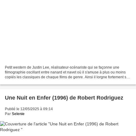
Petit western de Justin Lee, réalisateur-scénariste qui se façonne une
filmographie oscillant entre nanard et navet où il s'amuse à plus ou moins
copiés les classiques de chaque films de genre. Ainsi il lorgne fortement sur
"Predator" (1987) de John McTiernan...
Une Nuit en Enfer (1996) de Robert Rodriguez
Publié le 12/05/2025 à 09:14
Par
Selenie