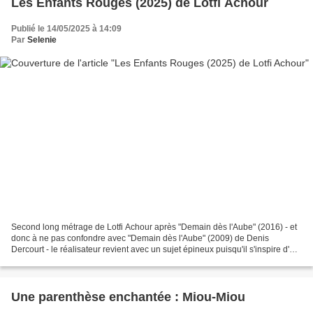
Les Enfants Rouges (2025) de Lotfi Achour
Publié le 14/05/2025 à 14:09
Par
Selenie
Second long métrage de Lotfi Achour après "Demain dès l'Aube" (2016) - et
donc à ne pas confondre avec "Demain dès l'Aube" (2009) de Denis
Dercourt - le réalisateur revient avec un sujet épineux puisqu'il s'inspire d'un
faits divers tragique qui avait...
Une parenthèse enchantée : Miou-Miou