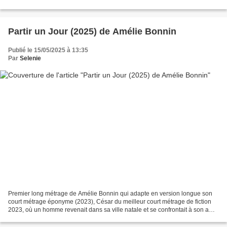
l'écrivain et historien William Dalrymple...
Partir un Jour (2025) de Amélie Bonnin
Publié le 15/05/2025 à 13:35
Par
Selenie
Premier long métrage de Amélie Bonnin qui adapte en version longue son
court métrage éponyme (2023), César du meilleur court métrage de fiction
2023, où un homme revenait dans sa ville natale et se confrontait à son amie
d'enfance. Cette fois elle modifie...