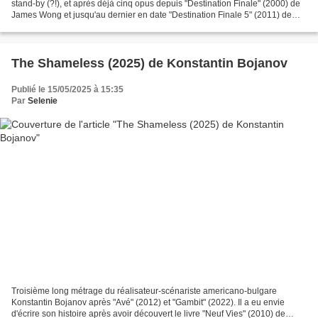
stand-by (?!), et après déjà cinq opus depuis "Destination Finale" (2000) de
James Wong et jusqu'au dernier en date "Destination Finale 5" (2011) de
Steven Quale, chacun des films rapportant...
The Shameless (2025) de Konstantin Bojanov
Publié le 15/05/2025 à 15:35
Par
Selenie
Troisième long métrage du réalisateur-scénariste americano-bulgare
Konstantin Bojanov après "Avé" (2012) et "Gambit" (2022). Il a eu envie
d'écrire son histoire après avoir découvert le livre "Neuf Vies" (2010) de