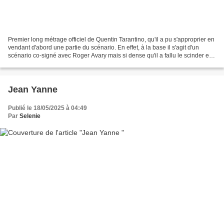
Premier long métrage officiel de Quentin Tarantino, qu'il a pu s'approprier en
vendant d'abord une partie du scénario. En effet, à la base il s'agit d'un
scénario co-signé avec Roger Avary mais si dense qu'il a fallu le scinder en
plusieurs parties vendus...
Jean Yanne
Publié le 18/05/2025 à 04:49
Par
Selenie