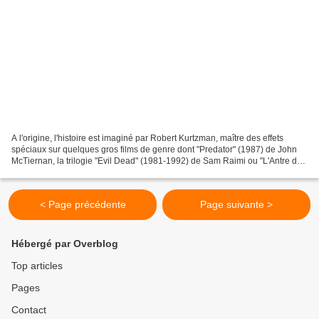
A l'origine, l'histoire est imaginé par Robert Kurtzman, maître des effets
spéciaux sur quelques gros films de genre dont "Predator" (1987) de John
McTiernan, la trilogie "Evil Dead" (1981-1992) de Sam Raimi ou "L'Antre de
la Folie" (1994) de John Carpenter...
< Page précédente
Page suivante >
Hébergé par Overblog
Top articles
Pages
Contact