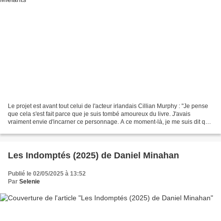
Le projet est avant tout celui de l'acteur irlandais Cillian Murphy : "Je pense
que cela s'est fait parce que je suis tombé amoureux du livre. J'avais
vraiment envie d'incarner ce personnage. A ce moment-là, je me suis dit que
la meilleure chose à faire...
Les Indomptés (2025) de Daniel Minahan
Publié le 02/05/2025 à 13:52
Par
Selenie