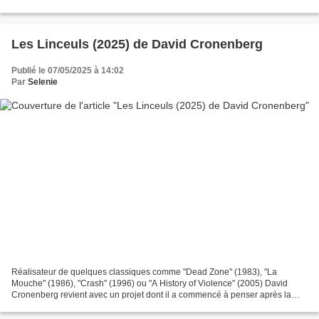
la continuité de ses courts...
Les Linceuls (2025) de David Cronenberg
Publié le 07/05/2025 à 14:02
Par
Selenie
Réalisateur de quelques classiques comme "Dead Zone" (1983), "La
Mouche" (1986), "Crash" (1996) ou "A History of Violence" (2005) David
Cronenberg revient avec un projet dont il a commencé à penser après la
mort de sa femme en 2017. Entre temps il a signé...