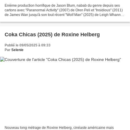
Enième production horrifique de Jason Blum, nabab du genre depuis ses
cartons avec "Paranormal Activity" (2007) de Oren Peli et "Insidious" (2011)
de James Wan jusqu'à son tout récent "Wolf Man" (2025) de Leigh Whannell.
Le projet est une idée du producteur...
Coka Chicas (2025) de Roxine Helberg
Publié le 09/05/2025 à 09:33
Par
Selenie
Nouveau long métrage de Roxine Helberg, cinéaste américaine mais